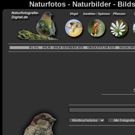
Naturfotos - Naturbilder - Bild
B L O G
DSLM- / DSLR-TESTBERICHTE
OBJEKTIVE IM TEST
DIGISCOP