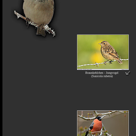
Braunkehlchen - Jungvogel
(Saxicola rubetra)