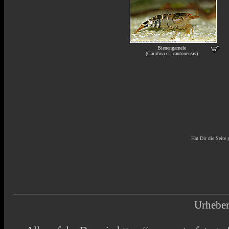
Bienengarnele
(Caridina cf. cantonensis)
Hat Dir die Seite 
Urheber