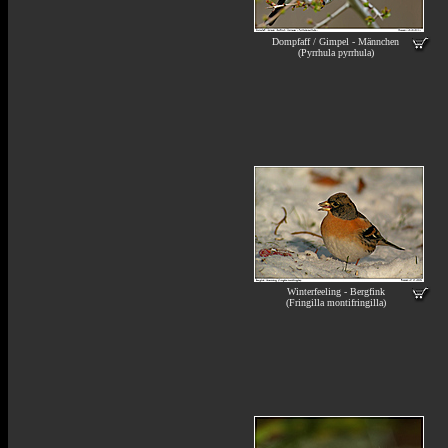
Dompfaff / Gimpel - Männchen
(Pyrrhula pyrrhula)
Winterfeeling - Bergfink
(Fringilla montifringilla)