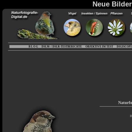
Neue Bilder
B L O G
DSLM- / DSLR-TESTBERICHTE
OBJEKTIVE IM TEST
DIGISCOP
Naturfo
D