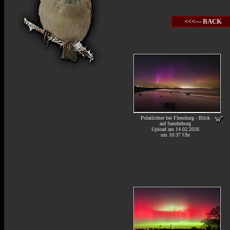
<<<--- BACK
Polarlichter bei Flensburg - Blick
auf Sønderborg
Upload am 14.02.2026
um 10:37 Uhr