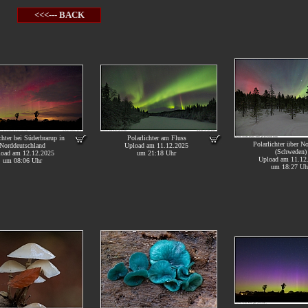
<<<--- BACK
chter bei Süderbrarup in
Polarlichter am Fluss
Polarlichter über N
Norddeutschland
Upload am 11.12.2025
(Schweden)
oad am 12.12.2025
um 21:18 Uhr
Upload am 11.12
um 08:06 Uhr
um 18:27 Uh