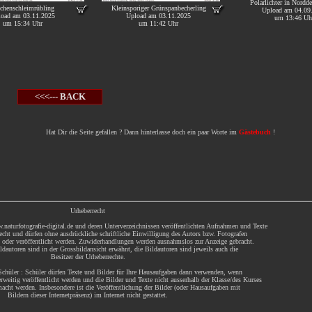
Polarlichter in Nordd
chenschleimrübling
Kleinsporiger Grünspanbecherling
Upload am 04.09
oad am 03.11.2025
Upload am 03.11.2025
um 13:46 Uh
um 15:34 Uhr
um 11:42 Uhr
<<<--- BACK
Hat Dir die Seite gefallen ? Dann hinterlasse doch ein paar Worte im
Gästebuch
!
Urheberrecht
.naturfotografie-digital.de und deren Unterverzeichnissen veröffentlichten Aufnahmen und Texte
echt und dürfen ohne ausdrückliche schriftliche Einwilligung des Autors bzw. Fotografen
t oder veröffentlicht werden. Zuwiderhandlungen werden ausnahmslos zur Anzeige gebracht.
dautoren sind in der Grossbildansicht erwähnt, die Bildautoren sind jeweils auch die
Besitzer der Urheberrechte.
chüler : Schüler dürfen Texte und Bilder für Ihre Hausaufgaben dann verwenden, wenn
rweitig veröffentlicht werden und die Bilder und Texte nicht ausserhalb der Klasse/des Kurses
acht werden. Insbesondere ist die Veröffentlichung der Bilder (oder Hausaufgaben mit
Bildern dieser Internetpräsenz) im Internet nicht gestattet.