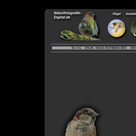
B L O G
DSLM- / DSLR-TESTBERICHTE
OBJ