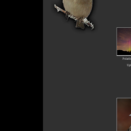
Polarli
Upl