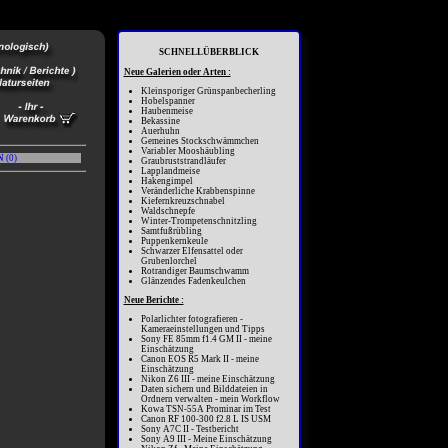
SCHNELLÜBERBLICK
Neue Galerien oder Arten :
Kleinsporiger Grünspanbecherling
Hobelspanner
Haubenmeise
Bekassine
Auerhuhn
Gemeines Stockschwämmchen
Variabler Mooshäubling
N
(
0
)
Graubruststrandläufer
Lapplandmeise
Hakengimpel
Veränderliche Krabbenspinne
Kiefernkreuzschnabel
Waldschnepfe
Winter-Trompetenschnitzling
Samtfußrübling
Puppenkernkeule
Schwarzer Elfensattel oder
Grubenlorchel
Rotrandiger Baumschwamm
Glänzendes Fadenkeulchen
Neue Berichte :
Polarlichter fotografieren -
Kameraeinstellungen und Tipps
Sony FE 85mm f1.4 GM II - meine
Einschätzung
Canon EOS R5 Mark II - meine
Einschätzung
Nikon Z6 III - meine Einschätzung
Daten sichern und Bilddateien in
Ordnern verwalten - mein Workflow
Kowa TSN-55A Prominar im Test
Canon RF 100-300 f2.8 L IS USM
Sony A7C II - Testbericht
Sony A9 III - Meine Einschätzung