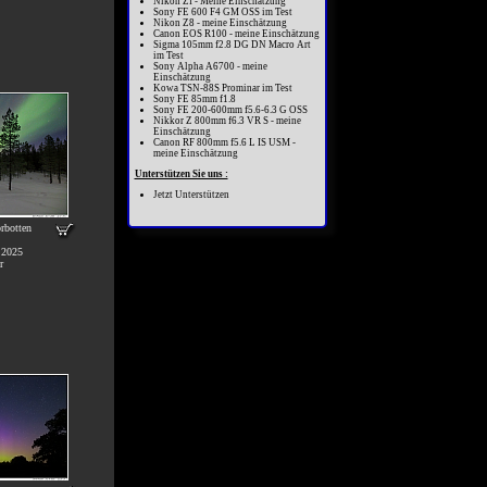
Nikon Zf - Meine Einschätzung
Sony FE 600 F4 GM OSS im Test
Nikon Z8 - meine Einschätzung
Canon EOS R100 - meine Einschätzung
Sigma 105mm f2.8 DG DN Macro Art
im Test
Sony Alpha A6700 - meine
Einschätzung
Kowa TSN-88S Prominar im Test
Sony FE 85mm f1.8
Sony FE 200-600mm f5.6-6.3 G OSS
Nikkor Z 800mm f6.3 VR S - meine
Einschätzung
Canon RF 800mm f5.6 L IS USM -
meine Einschätzung
Unterstützen Sie uns :
Jetzt Unterstützen
orbotten
.2025
r