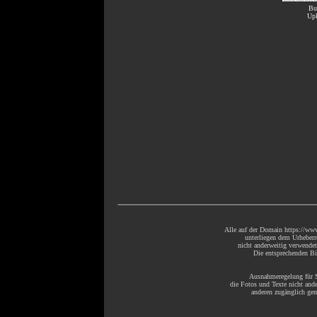
Bu
Upl
Alle auf der Domain https://www
unterliegen dem Urheberr
nicht anderweitig verwende
Die entsprechenden Bil
Ausnahmeregelung für S
die Fotos und Texte nicht ande
anderen zugänglich gem