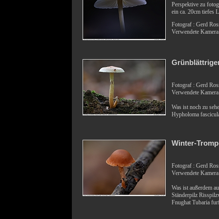
Perspektive zu fotog
ein ca. 20cm tiefes 
Fotograf : Gerd Ro
Verwendete Kamer
Grünblättrige
Fotograf : Gerd Ro
Verwendete Kamer
Was ist noch zu sehe
Hypholoma fascicul
Winter-Tromp
Fotograf : Gerd Ro
Verwendete Kamer
Was ist außerdem au
Ständerpilz Risspil
Fnughat Tubaria fur