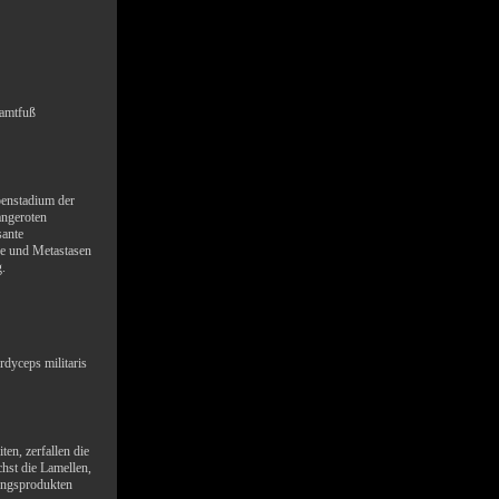
Samtfuß
enstadium der
angeroten
sante
re und Metastasen
g.
dyceps militaris
en, zerfallen die
chst die Lamellen,
zungsprodukten