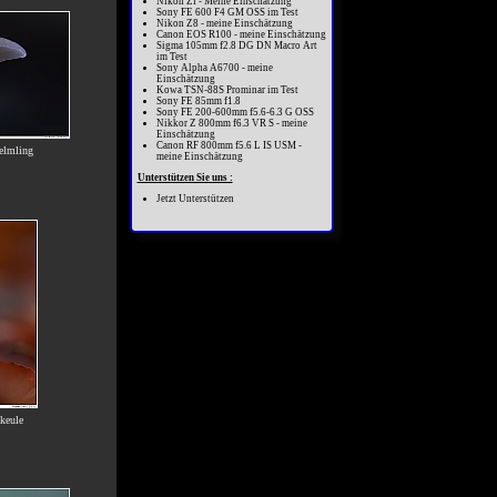
Nikon Zf - Meine Einschätzung
Sony FE 600 F4 GM OSS im Test
Nikon Z8 - meine Einschätzung
Canon EOS R100 - meine Einschätzung
Sigma 105mm f2.8 DG DN Macro Art
im Test
Sony Alpha A6700 - meine
Einschätzung
Kowa TSN-88S Prominar im Test
Sony FE 85mm f1.8
Sony FE 200-600mm f5.6-6.3 G OSS
Nikkor Z 800mm f6.3 VR S - meine
Einschätzung
Canon RF 800mm f5.6 L IS USM -
elmling
meine Einschätzung
Unterstützen Sie uns :
Jetzt Unterstützen
keule