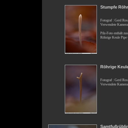
Stumpfe Röhr
Fotograf : Gerd Ro
Verwendete Kamer
Pilz-Foto enthält zus
Röhrige Keule Pipe 
Röhrige Keul
Fotograf : Gerd Ro
Verwendete Kamera
Samtfußrübli