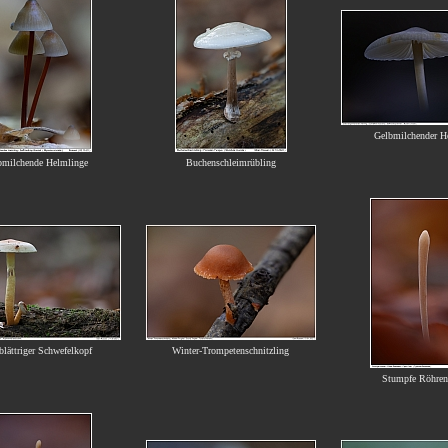
Gelbmilchender H
bmilchende Helmlinge
Buchenschleimrübling
lättriger Schwefelkopf
Winter-Trompetenschnitzling
Stumpfe Röhren