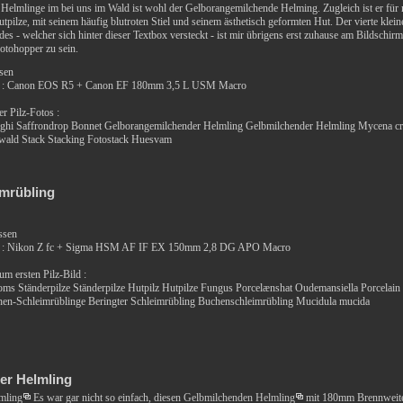
n Helmlinge im bei uns im Wald ist wohl der Gelborangemilchende Helming. Zugleich ist er für 
tpilze, mit seinem häufig blutroten Stiel und seinem ästhetisch geformten Hut. Der vierte klei
es - welcher sich hinter dieser Textbox versteckt - ist mir übrigens erst zuhause am Bildschirm
Fotohopper zu sein.
ssen
a : Canon EOS R5 + Canon EF 180mm 3,5 L USM Macro
r Pilz-Fotos :
unghi Saffrondrop Bonnet Gelborangemilchender Helmling Gelbmilchender Helmling Mycena cr
ald Stack Stacking Fotostack Huesvam
mrübling
ssen
 : Nikon Z fc + Sigma HSM AF IF EX 150mm 2,8 DG APO Macro
um ersten Pilz-Bild :
 Ständerpilze Ständerpilze Hutpilz Hutpilze Fungus Porcelænshat Oudemansiella Porcelain
hen-Schleimrüblinge Beringter Schleimrübling Buchenschleimrübling Mucidula mucida
er Helmling
mling
Es war gar nicht so einfach, diesen
Gelbmilchenden Helmling
mit 180mm Brennweite