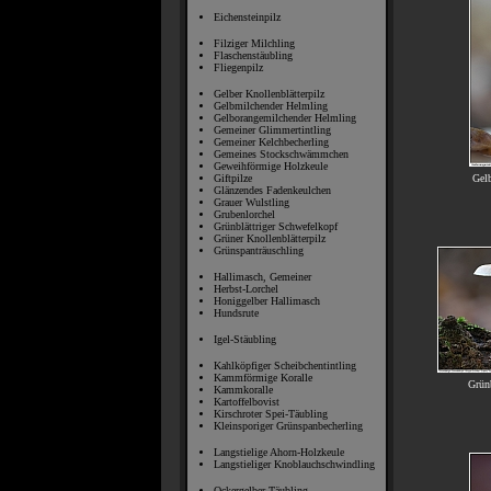
Eichensteinpilz
Filziger Milchling
Flaschenstäubling
Fliegenpilz
Gelber Knollenblätterpilz
Gelbmilchender Helmling
Gelborangemilchender Helmling
Gemeiner Glimmertintling
Gemeiner Kelchbecherling
Gemeines Stockschwämmchen
Geweihförmige Holzkeule
Gel
Giftpilze
Glänzendes Fadenkeulchen
Grauer Wulstling
Grubenlorchel
Grünblättriger Schwefelkopf
Grüner Knollenblätterpilz
Grünspanträuschling
Hallimasch, Gemeiner
Herbst-Lorchel
Honiggelber Hallimasch
Hundsrute
Igel-Stäubling
Kahlköpfiger Scheibchentintling
Kammförmige Koralle
Grünb
Kammkoralle
Kartoffelbovist
Kirschroter Spei-Täubling
Kleinsporiger Grünspanbecherling
Langstielige Ahorn-Holzkeule
Langstieliger Knoblauchschwindling
Ockergelber Täubling