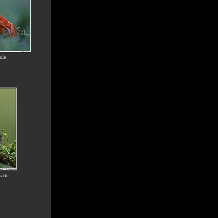
ule
attel