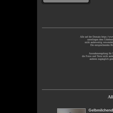
Alle auf der Domain https://www
unterliegen dem Urheberr
nicht anderweitig verwende
Die entsprechenden Bil
Ausnahmeregelung für S
die Fotos und Texte nicht ande
anderen zugänglich gem
Al
Gelbmilchend