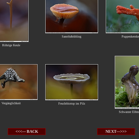
Samtfußrübling
Puppenkernke
Röhrige Keule
Vergänglichkeit
Feuchtbiotop im Pilz
Schwarzer Elfens
<<<--- BACK
NEXT--->>>