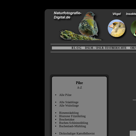
B L O G
DSLM- / DSLR-TESTBERICHTE
OBJ
Pilze
A-Z
Alle Pilze
Alle Stäublinge
Alle Wulstlinge
Birnenstäubling
Blutroter Filzröhrling
Bruchreizker
Buchen-Schleimrübling
Buchenlaub-Mürbling
Dickschaliger Kartoffelbovist