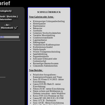
rief
SCHNELLÜBERBLICK
Neue Galerien oder Arten :
Kleinsporiger Grünspanbecherling
Hobelspanner
Haubenmeise
Bekassine
Auerhuhn
Gemeines Stockschwämmchen
Variabler Mooshäubling
N
(
0
)
Graubruststrandläufer
Lapplandmeise
Hakengimpel
Veränderliche Krabbenspinne
Kiefernkreuzschnabel
Waldschnepfe
Winter-Trompetenschnitzling
Samtfußrübling
Puppenkernkeule
Schwarzer Elfensattel oder
Grubenlorchel
Rotrandiger Baumschwamm
Glänzendes Fadenkeulchen
Neue Berichte :
Polarlichter fotografieren -
Kameraeinstellungen und Tipps
Sony FE 85mm f1.4 GM II - meine
Einschätzung
Canon EOS R5 Mark II - meine
Einschätzung
Nikon Z6 III - meine Einschätzung
Daten sichern und Bilddateien in
Ordnern verwalten - mein Workflow
Kowa TSN-55A Prominar im Test
Canon RF 100-300 f2.8 L IS USM
Sony A7C II - Testbericht
Sony A9 III - Meine Einschätzung