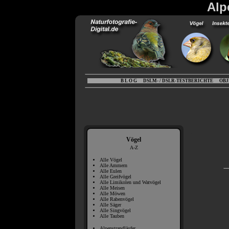
Alp
B L O G
DSLM- / DSLR-TESTBERICHTE
OBJ
Vögel
A-Z
Alle Vögel
Alle Ammern
Alle Eulen
Alle Greifvögel
Alle Limikolen und Watvögel
Alle Meisen
Alle Möwen
Alle Rabenvögel
Alle Säger
Alle Singvögel
Alle Tauben
Alpenstrandläufer