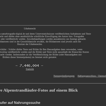
Urheberrecht
.naturfotografie-digital.de und deren Unterverzeichnissen veröffentlichten Aufnahmen und Texte
echt und dürfen ohne ausdrückliche schriftliche Einwilligung des Autors bzw. Fotografen
t oder veröffentlicht werden. Zuwiderhandlungen werden ausnahmslos zur Anzeige gebracht.
dautoren sind in der Grossbildansicht erwähnt, die Bildautoren sind jeweils auch die
Besitzer der Urheberrechte.
chüler : Schüler dürfen Texte und Bilder für Ihre Hausaufgaben dann verwenden, wenn
rweitig veröffentlicht werden und die Bilder und Texte nicht ausserhalb der Klasse/des Kurses
acht werden. Insbesondere ist die Veröffentlichung der Bilder (oder Hausaufgaben mit
Bildern dieser Internetpräsenz) im Internet nicht gestattet.
Statistik
Nutzungsbedingungen
Haftungsausschluss / Datensc
re Alpenstrandläufer-Fotos auf einem Blick
äufer auf Nahrungssuche