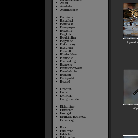
Amsel
Auerhuhn
Austernfischer
Bachstelze
Basstölpel
Baumfalke
Baumpieper
Bekassine
Bergfink
Berghänfling
Bergstelze
Alpenstra
Birkenzeisig
Blässhuhn
Blässralle
Blaukehlchen
Blaumeise
Bluthänfling
Brandente
Brandseeschwalbe
Braunkehlchen
Buchfink
Buntspecht
Bussard
Distelfink
Dohle
Dompfaff
Dorngrasmücke
Eichelhäher
Alpe
Eistaucher
Eisvogel
Englische Bachstelze
Erlenzeisig
Fasan
Feldlerche
Feldschwirl
Feldsperling