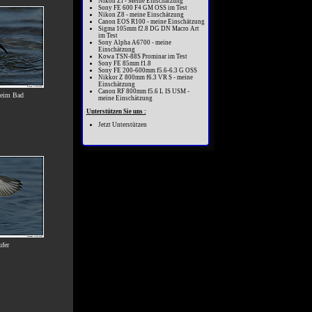
Nikon Zf - Meine Einschätzung
Sony FE 600 F4 GM OSS im Test
Nikon Z8 - meine Einschätzung
Canon EOS R100 - meine Einschätzung
Sigma 105mm f2.8 DG DN Macro Art
im Test
Sony Alpha A6700 - meine
Einschätzung
Kowa TSN-88S Prominar im Test
Sony FE 85mm f1.8
Sony FE 200-600mm f5.6-6.3 G OSS
Nikkor Z 800mm f6.3 VR S - meine
Einschätzung
Canon RF 800mm f5.6 L IS USM -
beim Bad
meine Einschätzung
Unterstützen Sie uns :
Jetzt Unterstützen
ufer