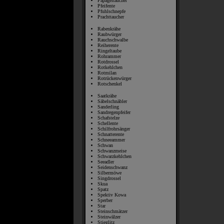
Papageitaucher
Pfeifente
Pfuhlschnepfe
Prachttaucher
Rabenkrähe
Raubwürger
Rauchschwalbe
Reiherente
Ringeltaube
Rohrammer
Rotdrossel
Rotkehlchen
Rotmilan
Rotrückenwürger
Rotschenkel
Saatkrähe
Säbelschnäbler
Sanderling
Sandregenpfeifer
Schafstelze
Schellente
Schilfrohrsänger
Schnatterente
Schneeammer
Schwan
Schwanzmeise
Schwarzkehlchen
Seeadler
Seidenschwanz
Silbermöwe
Singdrossel
Skua
Spatz
Spektiv Kowa
Sperber
Star
Steinschmätzer
Steinwälzer
Stieglitz