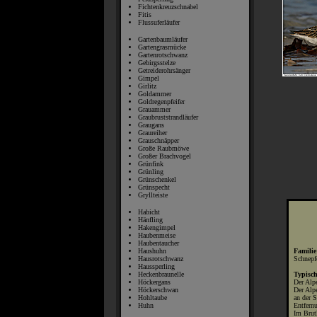
Fichtenkreuzschnabel
Fitis
Flussuferläufer
Gartenbaumläufer
Gartengrasmücke
Gartenrotschwanz
Gebirgsstelze
Getreiderohrsänger
Gimpel
Girlitz
Goldammer
Goldregenpfeifer
Grauammer
Graubruststrandläufer
Graugans
Graureiher
Grauschnäpper
Große Raubmöwe
Großer Brachvogel
Grünfink
Grünling
Grünschenkel
Grünspecht
Gryllteiste
Habicht
Hänfling
Hakengimpel
Haubenmeise
Haubentaucher
Familie
Haushuhn
Schnepf
Hausrotschwanz
Haussperling
Typisc
Heckenbraunelle
Der Alpe
Höckergans
Der Alpe
Höckerschwan
an der S
Hohltaube
Entfern
Huhn
Im Brut