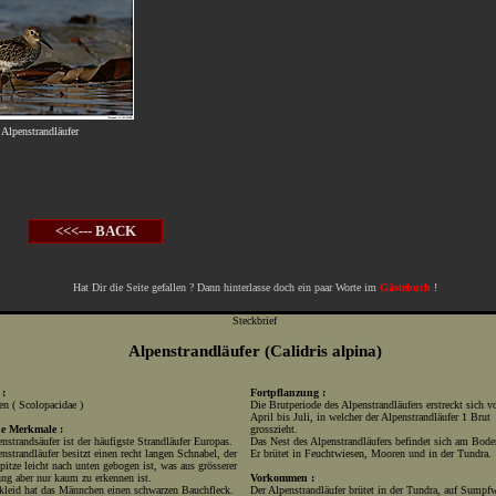
Alpenstrandläufer
<<<--- BACK
Hat Dir die Seite gefallen ? Dann hinterlasse doch ein paar Worte im
Gästebuch
!
Steckbrief
Alpenstrandläufer (Calidris alpina)
 :
Fortpflanzung :
en ( Scolopacidae )
Die Brutperiode des Alpenstrandläufers erstreckt sich v
April bis Juli, in welcher der Alpenstrandläufer 1 Brut
he Merkmale :
grosszieht.
nstrandsäufer ist der häufigste Strandläufer Europas.
Das Nest des Alpenstrandläufers befindet sich am Bode
nstrandläufer besitzt einen recht langen Schnabel, der
Er brütet in Feuchtwiesen, Mooren und in der Tundra.
pitze leicht nach unten gebogen ist, was aus grösserer
ung aber nur kaum zu erkennen ist.
Vorkommen :
kleid hat das Männchen einen schwarzen Bauchfleck.
Der Alpenstrandläufer brütet in der Tundra, auf Sumpf