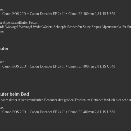
ssen
 : Canon EOS 20D + Canon Extender EF 2x II + Canon EF 400mm 2,8 L IS USM
r Alpenstrandläufer-Fotos :
irds Watvogel Watvögel Wader Waders Schnepfe Schnepfen Snipe Snipes Alpenstrandläufer St
ina
ufer
ssen
 : Canon EOS 20D + Canon Extender EF 2x II + Canon EF 400mm 2,8 L IS USM
äufer beim Bad
 nahm dieser Alpenstrandläufer. Besonder den großen Tropfen im Gefieder fand ich hier sehr 
ssen
 : Canon EOS 20D + Canon Extender EF 2x II + Canon EF 400mm 2,8 L IS USM