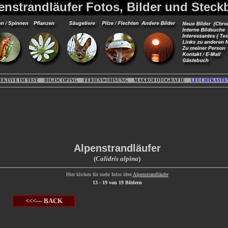
enstrandläufer Fotos, Bilder und Steckb
EKTIVE IM TEST
DIGISCOPING
FERIENWOHNUNG
MAKROFOTOGRAFIE
LEUCHTKASTE
Alpenstrandläufer
(
Calidris alpina
)
Hier klicken für mehr Infos über
Alpenstrandläufer
13 - 19 von 19 Bildern
<<<--- BACK