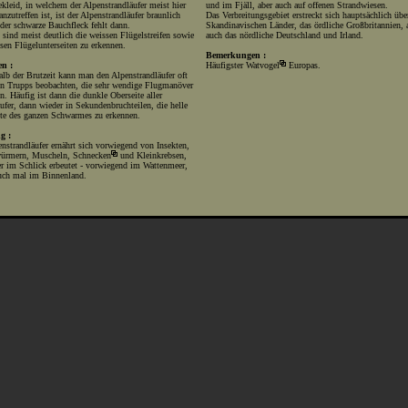
kleid, in welchem der Alpenstrandläufer meist hier
und im Fjäll, aber auch auf offenen Strandwiesen.
anzutreffen ist, ist der Alpenstrandläufer braunlich
Das Verbreitungsgebiet erstreckt sich hauptsächlich übe
 der schwarze Bauchfleck fehlt dann.
Skandinavischen Länder, das ördliche Großbritannien, 
sind meist deutlich die weissen Flügelstreifen sowie
auch das nördliche Deutschland und Irland.
sen Flügelunterseiten zu erkennen.
Bemerkungen :
en :
Häufigster
Watvogel
Europas.
lb der Brutzeit kann man den Alpenstrandläufer oft
en Trupps beobachten, die sehr wendige Flugmanöver
n. Häufig ist dann die dunkle Oberseite aller
ufer, dann wieder in Sekundenbruchteilen, die helle
ite des ganzen Schwarmes zu erkennen.
g :
nstrandläufer ernährt sich vorwiegend von Insekten,
ürmern, Muscheln,
Schnecken
und Kleinkrebsen,
er im Schlick erbeutet - vorwiegend im Wattenmeer,
auch mal im Binnenland.