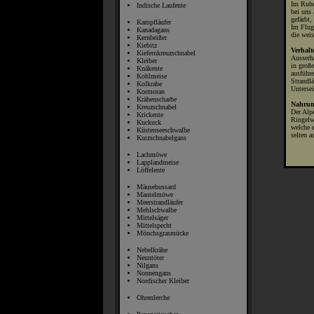
Im Ruhe
Indische Laufente
bei uns 
gefärbt,
Kampfläufer
Im Flug 
Kanadagans
die weis
Kernbeißer
Kiebitz
Verhalt
Kiefernkreuzschnabel
Ausserha
Kleiber
in groß
Knäkente
ausführe
Kohlmeise
Strandlä
Kolkrabe
Unterse
Kormoran
Krähenscharbe
Nahrun
Kreuzschnabel
Der Alpe
Krickente
Ringelw
Kuckuck
welche 
Küstenseeschwalbe
selten 
Kurzschnabelgans
Lachmöwe
Lapplandmeise
Löffelente
Mäusebussard
Mantelmöwe
Meerstrandläufer
Mehlschwalbe
Mittelsäger
Mittelspecht
Mönchsgrasmücke
Nebelkrähe
Neuntöter
Nilgans
Nonnengans
Nordischer Kleiber
Ohrenlerche