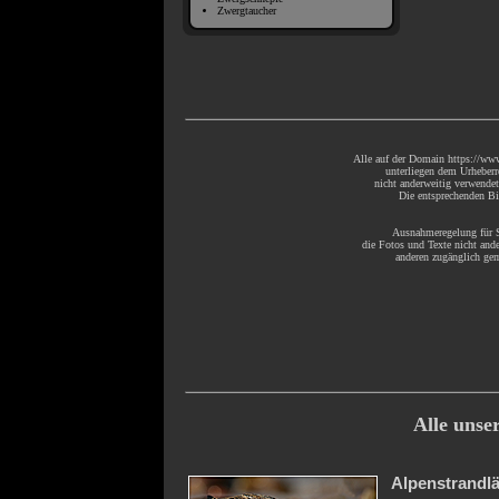
Zwergtaucher
Alle auf der Domain https://www
unterliegen dem Urheberr
nicht anderweitig verwende
Die entsprechenden Bil
Ausnahmeregelung für S
die Fotos und Texte nicht ande
anderen zugänglich gem
Alle unse
Alpenstrandl