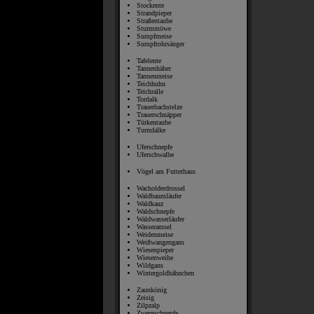
Stockente
Strandpieper
Straßentaube
Sturmmöwe
Sumpfmeise
Sumpfrohrsänger
Tafelente
Tannenhäher
Tannenmeise
Teichhuhn
Teichralle
Tordalk
Trauerbachstelze
Trauerschnäpper
Türkentaube
Turmfalke
Uferschnepfe
Uferschwalbe
Vögel am Futterhaus
Wacholderdrossel
Waldbaumläufer
Waldkauz
Waldschnepfe
Waldwasserläufer
Wasseramsel
Weidenmeise
Weißwangengans
Wiesenpieper
Wiesenweihe
Wildgans
Wintergoldhähnchen
Zaunkönig
Zeisig
Zilpzalp
Zwergschnepfe