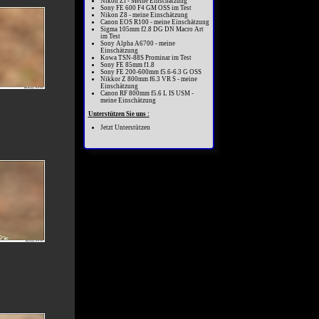
Nikon Zf - Meine Einschätzung
Sony FE 600 F4 GM OSS im Test
Nikon Z8 - meine Einschätzung
Canon EOS R100 - meine Einschätzung
Sigma 105mm f2.8 DG DN Macro Art
im Test
Sony Alpha A6700 - meine
Einschätzung
Kowa TSN-88S Prominar im Test
Sony FE 85mm f1.8
Sony FE 200-600mm f5.6-6.3 G OSS
Nikkor Z 800mm f6.3 VR S - meine
Einschätzung
Canon RF 800mm f5.6 L IS USM -
meine Einschätzung
Unterstützen Sie uns :
Jetzt Unterstützen