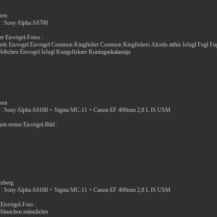
ssen
 : Sony Alpha A6700
r Eisvögel-Fotos :
irds Eisvogel Eisvögel Common Kingfisher Common Kingfishers Alcedo atthis Isfugl Fugl Fug
eibchen Eisvogel Isfugl Kungsfiskare Kuningaskalastaja
ssen
 : Sony Alpha A6100 + Sigma MC-11 + Canon EF 400mm 2,8 L IS USM
zum ersten Eisvögel-Bild :
umberg
 : Sony Alpha A6100 + Sigma MC-11 + Canon EF 400mm 2,8 L IS USM
 Eisvögel-Foto :
Männchen männlicher