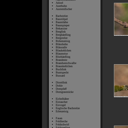
Amsel
Auerhuhn
Austernfischer
Bachstelze
Basstölpel
Baumfalke
Baumpieper
Bekassine
Bergfink
Berghänfling
Bergstelze
Birkenzeisig
Blässhuhn
Blässralle
Blaukehlchen
Blaumeise
Bluthänfling
Brandente
Brandseeschwalbe
Braunkehlchen
Buchfink
Buntspecht
Bussard
Distelfink
Dohle
Dompfaff
Dorngrasmücke
Eichelhäher
Eistaucher
Eisvogel
Englische Bachstelze
Erlenzeisig
Fasan
Feldlerche
Feldschwirl
Feldsperling