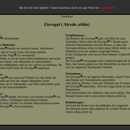
Hat Dir die Seite gefallen ? Dann hinterlasse doch ein paar Worte im
Gästebuch
!
Steckbrief
Eisvogel ( Alcedo atthis)
 :
Fortpflanzung :
l
(Alcedinidae)
Die Brutzeit des
Eisvogel
geht von März bis zum
September. Meist zeiht der
Eisvogel
2 Bruten gross,
he Merkmale :
teilweise überschneiden sich die Bruten, so dass das
Eisvogelweibchen schon in einer neuen Höhle brütet, u
vogel
besitzt ein äusserst buntes, leuchtendes
Männchen noch die anderen Jungvögel betreut.
r und ist somit kaum mit einem anderen
In der Fachsprache wird dieses Brutverhalten Schachtel
ischen
Vogel
zu verwechseln.
genannt.
bchen ist an der roten Unterschnabelbasis und etwas
Die
Eisvögel
bevorzugen steile Uferböschungen für d
ere Farben vom Männchen zu unterscheiden.
Brut, hier hinein graben sie tiefe Bruthöhlen an deren 
rer Auffälligkeit sind sie nur schwer zu entdecken. Ihr
sich die eigentlich Brutkammer befindet.
reller Pfiff verrät die
Eisvögel
manchmal.
Vorkommen :
en :
Der
Eisvogel
ist an langsam fliessenden, klaren Flüs
vogel
sitzt gerne auf Pfählen im oder direkt am
und Bächen mit Steiluferzonen anzutreffen.
 oder auf über das Wasser hängenden Ästen.
Aber auch an Teichen, Seen und Tümpeln mit Fischbesa
eist nur in Wassernähe, und dabei pfeilschnell ganz
der
Eisvogel
anzutreffen. Teilweise sogar direkt an de
er der Wasseroberfläche.
Meeresküste.
Und Deutschland weit verbreitet, aber nicht häufig. Der
g :
Bestand nimmt aber in den letzten Jahren wieder zu.
vogel
ernährt sich meist von kleinen
Fischen
wie
eschen, Stichlingen und kleinen Forellen.
Bemerkungen :
ch beim Verzehr von kleinen Wasserinsekten konnte
Wird auf der Roten Liste als gefährdete Art eingestuft.
Eisvogel
schon beobachten.
Der Bestand nimmt aber aufgrund der milden Winter i
letzten Jahren leicht zu.