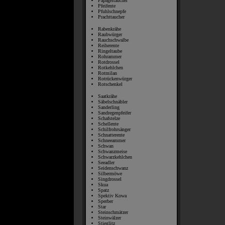
Papageitaucher
Pfeifente
Pfuhlschnepfe
Prachttaucher
Rabenkrähe
Raubwürger
Rauchschwalbe
Reiherente
Ringeltaube
Rohrammer
Rotdrossel
Rotkehlchen
Rotmilan
Rotrückenwürger
Rotschenkel
Saatkrähe
Säbelschnäbler
Sanderling
Sandregenpfeifer
Schafstelze
Schellente
Schilfrohrsänger
Schnatterente
Schneeammer
Schwan
Schwanzmeise
Schwarzkehlchen
Seeadler
Seidenschwanz
Silbermöwe
Singdrossel
Skua
Spatz
Spektiv Kowa
Sperber
Star
Steinschmätzer
Steinwälzer
Stieglitz