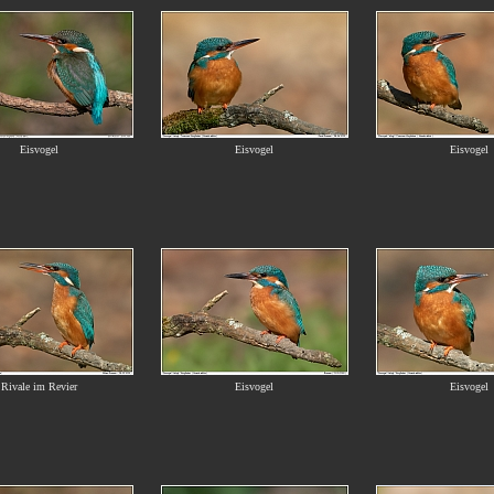
Eisvogel
Eisvogel
Eisvogel
Rivale im Revier
Eisvogel
Eisvogel