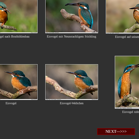
gel nach Bruthöhlenbau
Eisvogel mit Neunstachligem Stichling
Eisvogel auf seine
Eisvogel
Eisvogel-Weibchen
Eisvogel ruf
NEXT--->>>