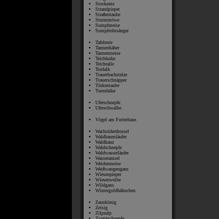
Stockente
Strandpieper
Straßentaube
Sturmmöwe
Sumpfmeise
Sumpfrohrsänger
Tafelente
Tannenhäher
Tannenmeise
Teichhuhn
Teichralle
Tordalk
Trauerbachstelze
Trauerschnäpper
Türkentaube
Turmfalke
Uferschnepfe
Uferschwalbe
Vögel am Futterhaus
Wacholderdrossel
Waldbaumläufer
Waldkauz
Waldschnepfe
Waldwasserläufer
Wasseramsel
Weidenmeise
Weißwangengans
Wiesenpieper
Wiesenweihe
Wildgans
Wintergoldhähnchen
Zaunkönig
Zeisig
Zilpzalp
Zwergschnepfe