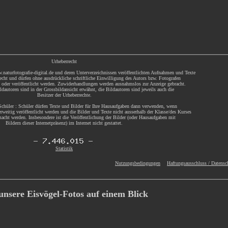
Urheberrecht
.naturfotografie-digital.de und deren Unterverzeichnissen veröffentlichten Aufnahmen und Texte
echt und dürfen ohne ausdrückliche schriftliche Einwilligung des Autors bzw. Fotografen
t oder veröffentlicht werden. Zuwiderhandlungen werden ausnahmslos zur Anzeige gebracht.
dautoren sind in der Grossbildansicht erwähnt, die Bildautoren sind jeweils auch die
Besitzer der Urheberrechte.
chüler : Schüler dürfen Texte und Bilder für Ihre Hausaufgaben dann verwenden, wenn
rweitig veröffentlicht werden und die Bilder und Texte nicht ausserhalb der Klasse/des Kurses
acht werden. Insbesondere ist die Veröffentlichung der Bilder (oder Hausaufgaben mit
Bildern dieser Internetpräsenz) im Internet nicht gestattet.
Statistik
Nutzungsbedingungen
Haftungsausschluss / Datensc
 unsere Eisvögel-Fotos auf einem Blick