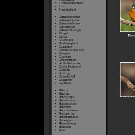
Fichtenkreuzschnabel
Fitis
Flussuferläufer
Gartenbaumläufer
Gartengrasmücke
Gartenrotschwanz
Gebirgsstelze
Getreiderohrsänger
Gimpel
Eisvo
Girlitz
Goldammer
Goldregenpfeifer
Grauammer
Graubruststrandläufer
Graugans
Graureiher
Grauschnäpper
Große Raubmöwe
Großer Brachvogel
Grünfink
Grünling
Grünschenkel
Grünspecht
Gryllteiste
Habicht
Hänfling
Hakengimpel
Haubenmeise
Haubentaucher
Haushuhn
Hausrotschwanz
Haussperling
Heckenbraunelle
Höckergans
Höckerschwan
Hohltaube
Huhn