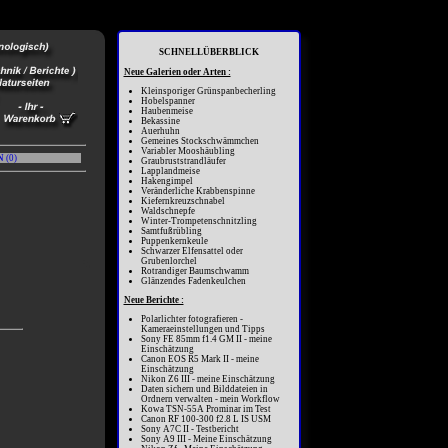
SCHNELLÜBERBLICK
Neue Galerien oder Arten :
Kleinsporiger Grünspanbecherling
Hobelspanner
Haubenmeise
Bekassine
Auerhuhn
Gemeines Stockschwämmchen
Variabler Mooshäubling
N
(
0
)
Graubruststrandläufer
Lapplandmeise
Hakengimpel
Veränderliche Krabbenspinne
Kiefernkreuzschnabel
Waldschnepfe
Winter-Trompetenschnitzling
Samtfußrübling
Puppenkernkeule
Schwarzer Elfensattel oder
Grubenlorchel
Rotrandiger Baumschwamm
Glänzendes Fadenkeulchen
Neue Berichte :
Polarlichter fotografieren -
Kameraeinstellungen und Tipps
Sony FE 85mm f1.4 GM II - meine
Einschätzung
Canon EOS R5 Mark II - meine
Einschätzung
Nikon Z6 III - meine Einschätzung
Daten sichern und Bilddateien in
Ordnern verwalten - mein Workflow
Kowa TSN-55A Prominar im Test
Canon RF 100-300 f2.8 L IS USM
Sony A7C II - Testbericht
Sony A9 III - Meine Einschätzung