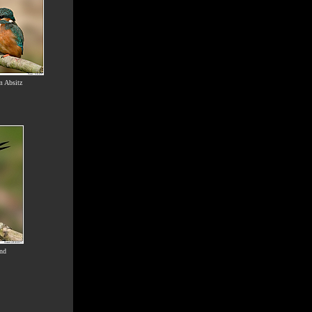
m Absitz
end