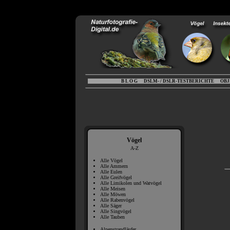
B L O G
DSLM- / DSLR-TESTBERICHTE
OBJ
Vögel
A-Z
Alle Vögel
Alle Ammern
Alle Eulen
Alle Greifvögel
Alle Limikolen und Watvögel
Alle Meisen
Alle Möwen
Alle Rabenvögel
Alle Säger
Alle Singvögel
Alle Tauben
Alpenstrandläufer