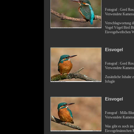
Fotograf : Gerd Ro
Verwendete Kamera
Verschlagwortung de
Vogel Vögel Bird B
Eisvogelweibchen W
Eisvogel
Fotograf : Gerd Ro
Verwendete Kamera
Zusätzliche Inhalte 
Isfugle
Eisvogel
Fotograf : Milla Bl
Verwendete Kamera
Was gibt es noch im
Eisvogelmännchen 