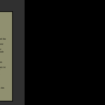
nd das
brut
ie
Ende
sen
tz ist
r
n den