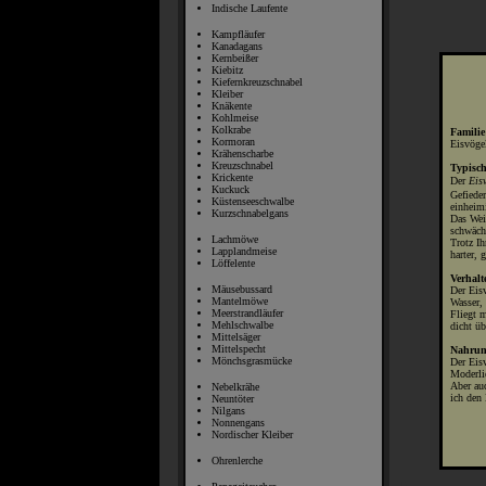
Indische Laufente
Kampfläufer
Kanadagans
Kernbeißer
Kiebitz
Kiefernkreuzschnabel
Kleiber
Knäkente
Kohlmeise
Kolkrabe
Familie
Kormoran
Eisvöge
Krähenscharbe
Kreuzschnabel
Typisc
Krickente
Der
Eis
Kuckuck
Gefiede
Küstenseeschwalbe
einheim
Kurzschnabelgans
Das Wei
schwäch
Lachmöwe
Trotz Ih
Lapplandmeise
harter, g
Löffelente
Verhalt
Mäusebussard
Der
Eis
Mantelmöwe
Wasser,
Meerstrandläufer
Fliegt m
Mehlschwalbe
dicht üb
Mittelsäger
Mittelspecht
Nahrun
Mönchsgrasmücke
Der
Eis
Moderli
Aber au
Nebelkrähe
ich den
Neuntöter
Nilgans
Nonnengans
Nordischer Kleiber
Ohrenlerche