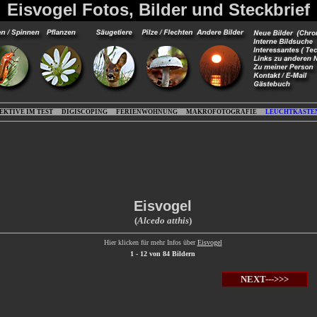
Eisvogel Fotos, Bilder und Steckbrief
EKTIVE IM TEST
DIGISCOPING
FERIENWOHNUNG
MAKROFOTOGRAFIE
LEUCHTKASTE
Eisvogel
(
Alcedo atthis
)
Hier klicken für mehr Infos über
Eisvogel
1 - 12 von 84 Bildern
NEXT--->>>