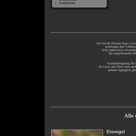
Zwergtaucher
Alle auf der Domain https://www
unterliegen dem Urheberr
nicht anderweitig verwende
Die entsprechenden Bil
Ausnahmeregelung für S
die Fotos und Texte nicht ande
anderen zugänglich gem
Alle
Eisvogel