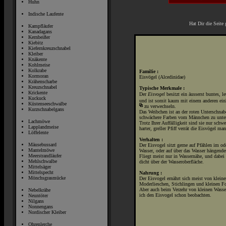
Huhn
Indische Laufente
Hat Dir die Seite 
Kampfläufer
Kanadagans
Kernbeißer
Kiebitz
Kiefernkreuzschnabel
Kleiber
Knäkente
Kohlmeise
Kolkrabe
Familie :
Kormoran
Eisvögel (Alcedinidae)
Krähenscharbe
Kreuzschnabel
Typische Merkmale :
Krickente
Der
Eisvogel
besitzt ein äusserst buntes, l
Kuckuck
und ist somit kaum mit einem anderen ei
Küstenseeschwalbe
zu verwechseln.
Kurzschnabelgans
Das Weibchen ist an der roten Unterschnab
schwächere Farben vom Männchen zu unter
Lachmöwe
Trotz Ihrer Auffälligkeit sind sie nur schwe
Lapplandmeise
harter, greller Pfiff verrät die Eisvögel ma
Löffelente
Verhalten :
Mäusebussard
Der Eisvogel sitzt gerne auf Pfählen im od
Mantelmöwe
Wasser, oder auf über das Wasser hängende
Meerstrandläufer
Fliegt meist nur in Wassernähe, und dabei 
Mehlschwalbe
dicht über der Wasseroberfläche.
Mittelsäger
Mittelspecht
Nahrung :
Mönchsgrasmücke
Der Eisvogel ernährt sich meist von klein
Moderlieschen, Stichlingen und kleinen Fo
Aber auch beim Verzehr von kleinen Wasse
Nebelkrähe
ich den Eisvogel schon beobachten.
Neuntöter
Nilgans
Nonnengans
Nordischer Kleiber
Ohrenlerche