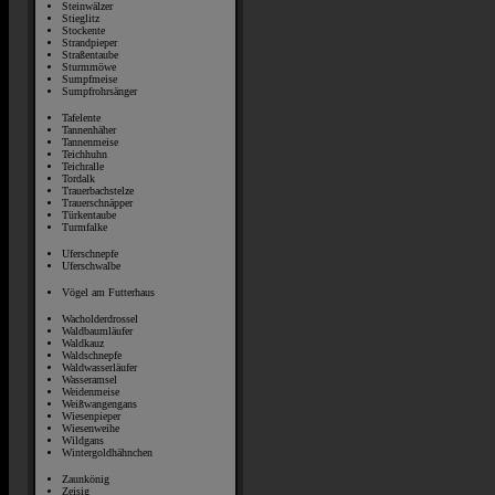
Steinwälzer
Stieglitz
Stockente
Strandpieper
Straßentaube
Sturmmöwe
Sumpfmeise
Sumpfrohrsänger
Tafelente
Tannenhäher
Tannenmeise
Teichhuhn
Teichralle
Tordalk
Trauerbachstelze
Trauerschnäpper
Türkentaube
Turmfalke
Uferschnepfe
Uferschwalbe
Vögel am Futterhaus
Wacholderdrossel
Waldbaumläufer
Waldkauz
Waldschnepfe
Waldwasserläufer
Wasseramsel
Weidenmeise
Weißwangengans
Wiesenpieper
Wiesenweihe
Wildgans
Wintergoldhähnchen
Zaunkönig
Zeisig