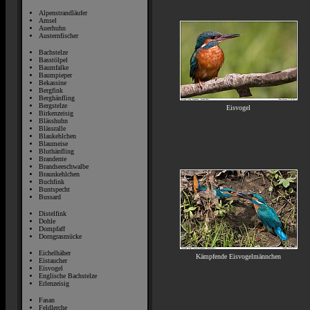
Alpenstrandläufer
Amsel
Auerhuhn
Austernfischer
Bachstelze
Basstölpel
Baumfalke
Baumpieper
Bekassine
Bergfink
Berghänfling
Bergstelze
Eisvogel
Birkenzeisig
Blässhuhn
Blässralle
Blaukehlchen
Blaumeise
Bluthänfling
Brandente
Brandseeschwalbe
Braunkehlchen
Buchfink
Buntspecht
Bussard
Distelfink
Dohle
Dompfaff
Dorngrasmücke
Eichelhäher
Kämpfende Eisvogelmännchen
Eistaucher
Eisvogel
Englische Bachstelze
Erlenzeisig
Fasan
Feldlerche