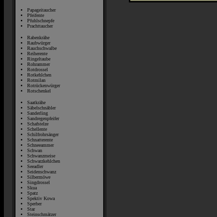
Papageitaucher
Pfeifente
Pfuhlschnepfe
Prachttaucher
Rabenkrähe
Raubwürger
Rauchschwalbe
Reiherente
Ringeltaube
Rohrammer
Rotdrossel
Rotkehlchen
Rotmilan
Rotrückenwürger
Rotschenkel
Saatkrähe
Säbelschnäbler
Sanderling
Sandregenpfeifer
Schafstelze
Schellente
Schilfrohrsänger
Schnatterente
Schneeammer
Schwan
Schwanzmeise
Schwarzkehlchen
Seeadler
Seidenschwanz
Silbermöwe
Singdrossel
Skua
Spatz
Spektiv Kowa
Sperber
Star
Steinschmätzer