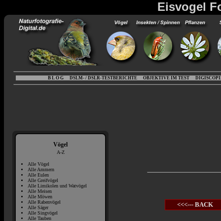
Eisvogel Fo
B L O G
DSLM- / DSLR-TESTBERICHTE
OBJEKTIVE IM TEST
DIGISCOP
Vögel
A-Z
Alle Vögel
Alle Ammern
Alle Eulen
Alle Greifvögel
Alle Limikolen und Watvögel
Alle Meisen
Alle Möwen
Alle Rabenvögel
<<<--- BACK
Alle Säger
Alle Singvögel
Alle Tauben