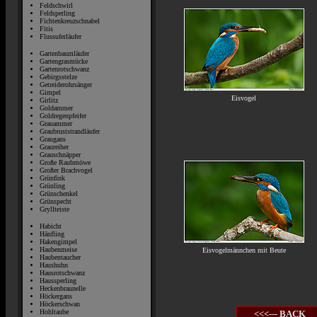
Feldschwirl
Feldsperling
Fichtenkreuzschnabel
Fitis
Flussuferläufer
Gartenbaumläufer
Gartengrasmücke
Gartenrotschwanz
Gebirgsstelze
Getreiderohrsänger
Gimpel
Eisvogel
Girlitz
Goldammer
Goldregenpfeifer
Grauammer
Graubruststrandläufer
Graugans
Graureiher
Grauschnäpper
Große Raubmöwe
Großer Brachvogel
Grünfink
Grünling
Grünschenkel
Grünspecht
Gryllteiste
Habicht
Hänfling
Hakengimpel
Haubenmeise
Eisvogelmännchen mit Beute
Haubentaucher
Haushuhn
Hausrotschwanz
Haussperling
Heckenbraunelle
Höckergans
Höckerschwan
Hohltaube
<<<--- BACK