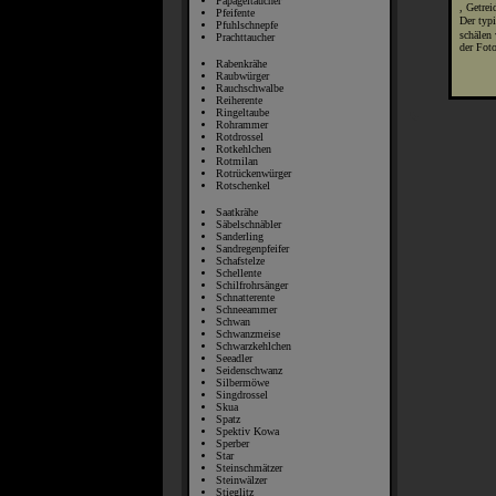
Papageitaucher
, Getrei
Pfeifente
Der typ
Pfuhlschnepfe
schälen
Prachttaucher
der Foto
Rabenkrähe
Raubwürger
Rauchschwalbe
Reiherente
Ringeltaube
Rohrammer
Rotdrossel
Rotkehlchen
Rotmilan
Rotrückenwürger
Rotschenkel
Saatkrähe
Säbelschnäbler
Sanderling
Sandregenpfeifer
Schafstelze
Schellente
Schilfrohrsänger
Schnatterente
Schneeammer
Schwan
Schwanzmeise
Schwarzkehlchen
Seeadler
Seidenschwanz
Silbermöwe
Singdrossel
Skua
Spatz
Spektiv Kowa
Sperber
Star
Steinschmätzer
Steinwälzer
Stieglitz