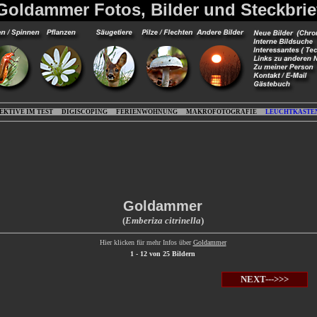
Goldammer Fotos, Bilder und Steckbrie
EKTIVE IM TEST
DIGISCOPING
FERIENWOHNUNG
MAKROFOTOGRAFIE
LEUCHTKASTE
Goldammer
(
Emberiza citrinella
)
Hier klicken für mehr Infos über
Goldammer
1 - 12 von 25 Bildern
NEXT--->>>