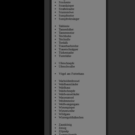
Stockente
Strandpieper
Straßentaube
Sturmmöwe
Sumpfmeise
Sumpfrohrsänger
Tafelente
Tannenhäher
Tannenmeise
Teichhuhn
Teichralle
Tordalk
Trauerbachstelze
Trauerschnäpper
Türkentaube
Turmfalke
Uferschnepfe
Uferschwalbe
Vögel am Futterhaus
Wacholderdrossel
Waldbaumläufer
Waldkauz
Waldschnepfe
Waldwasserläufer
Wasseramsel
Weidenmeise
Weißwangengans
Wiesenpieper
Wiesenweihe
Wildgans
Wintergoldhähnchen
Zaunkönig
Zeisig
Zilpzalp
Zwergschnepfe