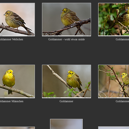
oldammer Weibchen
Goldammer - wohl etwas müde
Goldamme
oldammer Männchen
Goldammer
Goldamme