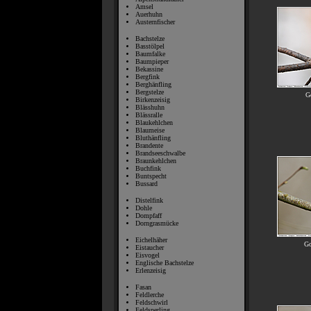
Amsel
Auerhuhn
Austernfischer
Bachstelze
Basstölpel
Baumfalke
Baumpieper
Bekassine
Bergfink
Berghänfling
Bergstelze
G
Birkenzeisig
Blässhuhn
Blässralle
Blaukehlchen
Blaumeise
Bluthänfling
Brandente
Brandseeschwalbe
Braunkehlchen
Buchfink
Buntspecht
Bussard
Distelfink
Dohle
Dompfaff
Dorngrasmücke
Eichelhäher
G
Eistaucher
Eisvogel
Englische Bachstelze
Erlenzeisig
Fasan
Feldlerche
Feldschwirl
Feldsperling