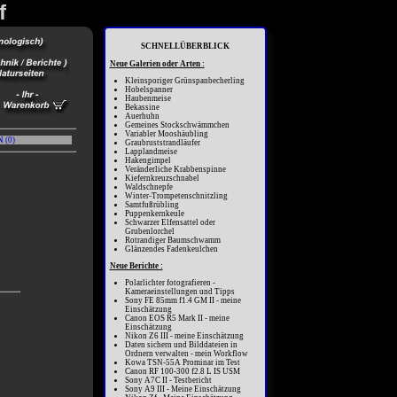
f
SCHNELLÜBERBLICK
Neue Galerien oder Arten :
Kleinsporiger Grünspanbecherling
Hobelspanner
Haubenmeise
Bekassine
Auerhuhn
Gemeines Stockschwämmchen
Variabler Mooshäubling
N
(
0
)
Graubruststrandläufer
Lapplandmeise
Hakengimpel
Veränderliche Krabbenspinne
Kiefernkreuzschnabel
Waldschnepfe
Winter-Trompetenschnitzling
Samtfußrübling
Puppenkernkeule
Schwarzer Elfensattel oder
Grubenlorchel
Rotrandiger Baumschwamm
Glänzendes Fadenkeulchen
Neue Berichte :
Polarlichter fotografieren -
Kameraeinstellungen und Tipps
Sony FE 85mm f1.4 GM II - meine
Einschätzung
Canon EOS R5 Mark II - meine
Einschätzung
Nikon Z6 III - meine Einschätzung
Daten sichern und Bilddateien in
Ordnern verwalten - mein Workflow
Kowa TSN-55A Prominar im Test
Canon RF 100-300 f2.8 L IS USM
Sony A7C II - Testbericht
Sony A9 III - Meine Einschätzung