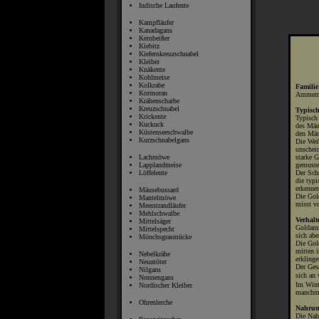
Indische Laufente
Kampfläufer
Kanadagans
Kernbeißer
Kiebitz
Kiefernkreuzschnabel
Kleiber
Knäkente
Kohlmeise
Kolkrabe
Familie
Kormoran
Ammer
Krähenscharbe
Kreuzschnabel
Typisc
Krickente
Typisch
Kuckuck
des Män
Küstenseeschwalbe
den Männ
Kurzschnabelgans
Die Wei
unschein
starke G
Lachmöwe
gemuste
Lapplandmeise
Der Sch
Löffelente
die typ
erkenne
Mäusebussard
Die Gol
Mantelmöwe
misst v
Meerstrandläufer
Mehlschwalbe
Verhalt
Mittelsäger
Goldamm
Mittelspecht
sich ab
Mönchsgrasmücke
Die Gol
mitten 
Nebelkrähe
erklinge
Neuntöter
Der Ges
Nilgans
sich an 
Nonnengans
Im Wint
Nordischer Kleiber
manchma
Ohrenlerche
Nahrun
Die Nah