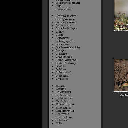
Fichtenkreuzschnabel
Fitis
Flussuferläufer
Gartenbaumläufer
Gartengrasmücke
Gartenrotschwanz
Gebirgsstelze
Getreiderohrsänger
Gimpel
Girlitz
Goldammer
Goldregenpfeifer
Grauammer
Graubruststrandläufer
Graugans
Graureiher
Grauschnäpper
Große Raubmöwe
Großer Brachvogel
Grünfink
Grünling
Grünschenkel
Grünspecht
Gryllteiste
Habicht
Hänfling
Hakengimpel
Haubenmeise
Golda
Haubentaucher
Haushuhn
Hausrotschwanz
Haussperling
Heckenbraunelle
Höckergans
Höckerschwan
Hohltaube
Huhn