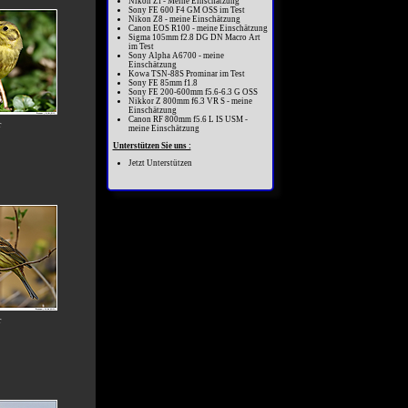
Nikon Zf - Meine Einschätzung
Sony FE 600 F4 GM OSS im Test
Nikon Z8 - meine Einschätzung
Canon EOS R100 - meine Einschätzung
Sigma 105mm f2.8 DG DN Macro Art
im Test
Sony Alpha A6700 - meine
Einschätzung
Kowa TSN-88S Prominar im Test
Sony FE 85mm f1.8
Sony FE 200-600mm f5.6-6.3 G OSS
Nikkor Z 800mm f6.3 VR S - meine
Einschätzung
Canon RF 800mm f5.6 L IS USM -
r
meine Einschätzung
Unterstützen Sie uns :
Jetzt Unterstützen
r