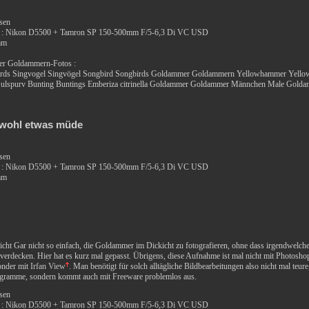
ssen
 : Nikon D5500 + Tamron SP 150-500mm F/5-6,3 Di VC USD
mm
er Goldammern-Fotos :
Birds Singvogel Singvögel Songbird Songbirds Goldammer Goldammern Yellowhammer Yell
spurv Bunting Buntings Emberiza citrinella Goldammer Goldammer Männchen Male Gold
wohl etwas müde
ssen
 : Nikon D5500 + Tamron SP 150-500mm F/5-6,3 Di VC USD
mm
ht Gar nicht so einfach, die Goldammer im Dickicht zu fotografieren, ohne dass irgendwelche
verdecken. Hier hat es kurz mal gepasst. Übrigens, diese Aufnahme ist mal nicht mit Photoshop
onder mit
Irfan View
. Man benötigt für solch alltägliche Bildbearbeitungen also nicht mal teure
ogramme, sondern kommt auch mit Freeware problemlos aus.
ssen
 : Nikon D5500 + Tamron SP 150-500mm F/5-6,3 Di VC USD