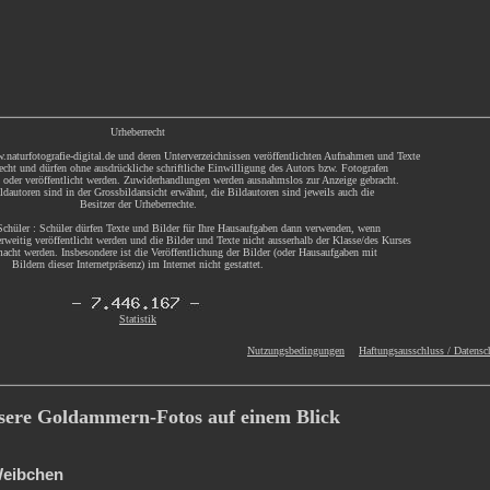
Urheberrecht
.naturfotografie-digital.de und deren Unterverzeichnissen veröffentlichten Aufnahmen und Texte
echt und dürfen ohne ausdrückliche schriftliche Einwilligung des Autors bzw. Fotografen
t oder veröffentlicht werden. Zuwiderhandlungen werden ausnahmslos zur Anzeige gebracht.
dautoren sind in der Grossbildansicht erwähnt, die Bildautoren sind jeweils auch die
Besitzer der Urheberrechte.
chüler : Schüler dürfen Texte und Bilder für Ihre Hausaufgaben dann verwenden, wenn
rweitig veröffentlicht werden und die Bilder und Texte nicht ausserhalb der Klasse/des Kurses
acht werden. Insbesondere ist die Veröffentlichung der Bilder (oder Hausaufgaben mit
Bildern dieser Internetpräsenz) im Internet nicht gestattet.
Statistik
Nutzungsbedingungen
Haftungsausschluss / Datensc
nsere Goldammern-Fotos auf einem Blick
eibchen