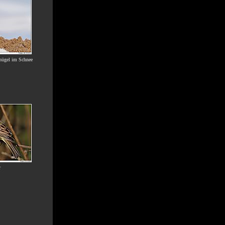
hügel im Schnee
r