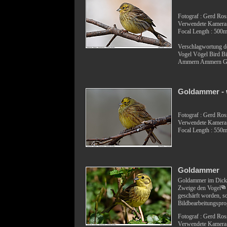
Fotograf : Gerd Ro
Verwendete Kamera
Focal Length : 500
Verschlagwortung d
Vogel Vögel Bird 
Ammern Ammern Gul
Goldammer - 
Fotograf : Gerd Ro
Verwendete Kamera
Focal Length : 550
Goldammer
Goldammer im Dickic
Zweige den
Vogel
geschärft worden, s
Bildbearbeitungspr
Fotograf : Gerd Ro
Verwendete Kamera