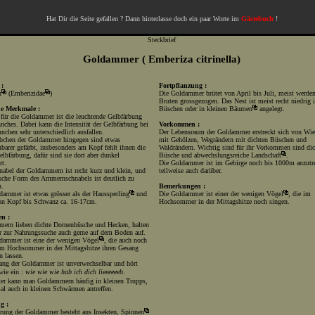
Hat Dir die Seite gefallen ? Dann hinterlasse doch ein paar Worte im
Gästebuch
!
Steckbrief
Goldammer ( Emberiza citrinella)
 :
Fortpflanzung :
n
(
Emberizidae
)
Die Goldammer brütet von April bis Juli, meist werde
Bruten grossgezogen. Das Nest ist meist recht niedrig 
he Merkmale :
Büschen oder in kleinen
Bäumen
angelegt.
 für die Goldammer ist die leuchtende Gelbfärbung
nches. Dabei kann die Intensität der Gelbfärbung bei
Vorkommen :
chen sehr unterschiedlich ausfallen.
Der Lebensraum der Goldammer erstreckt sich von Wie
bchen der Goldammer hingegen sind etwas
mit Gehölzen, Wegrändern mit dichten Büschen und
barer gefärbt, insbesonders am Kopf fehlt ihnen die
Waldrändern. Wichtig sind für ihr Vorkommen sind dic
elbfärbung, dafür sind sie dort aber dunkel
Büsche und abwechslungsreiche
Landschaft
.
rt.
Die Goldammer ist im Gebirge noch bis 1000m anzutre
nabel der Goldammern ist recht kurz und klein, und
teilweise auch darüber.
ische Form des Ammernschnabels ist deutlich zu
n.
Bemerkungen :
dammer ist etwas grösser als der
Haussperling
und
Die Goldammer ist einer der wenigen
Vögel
, die im
on Kopf bis Schwanz ca. 16-17cm.
Hochsommer in der Mittagshitze noch singen.
en :
ern lieben dichte Dornenbüsche und Hecken, halten
er zur Nahrungssuche auch gerne auf dem Boden auf.
dammer ist eine der wenigen
Vögel
, die auch noch
im Hochsommer in der Mittagshitze ihren Gesang
n lassen.
ang der Goldammer ist unverwechselbar und hört
wie ein :
wie wie wie hab ich dich lieeeeeeb
.
er kann man Goldammern häufig in kleinen Trupps,
l auch in kleinen Schwärmen antreffen.
g :
rung der Goldammer besteht aus Insekten,
Spinnen