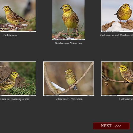
Goldammer
Goldammer auf Maulwurfs
Goldammer Männchen
mmer auf Nahrungssuche
Goldammer - Weibchen
Goldamme
NEXT--->>>