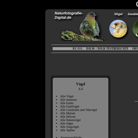
B L O G
DSLM- / DSLR-TESTBERICHTE
OBJ
Vögel
A-Z
Alle Vögel
Alle Ammern
Alle Eulen
Alle Greifvögel
Alle Limikolen und Watvögel
Alle Meisen
Alle Möwen
Alle Rabenvögel
Alle Säger
Alle Singvögel
Alle Tauben
Alpenstrandläufer