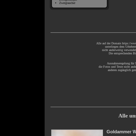
Zwergtaucher
Alle auf der Domain https://www
unterliegen dem Urheberr
nicht anderweitig verwende
Die entsprechenden Bil
Ausnahmeregelung für S
die Fotos und Texte nicht ande
anderen zugänglich gem
Alle u
Goldammer W