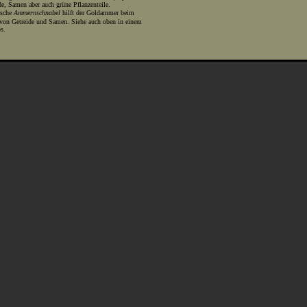
de, Samen aber auch grüne Pflanzenteile.
ische
Ammernschnabel
hilft der Goldammer beim
 von Getreide und Samen. Siehe auch oben in einem
s.