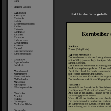
Huhn
Indische Laufente
Kampfläufer
Hat Dir die Seite gefalle
Kanadagans
Kernbeißer
Kiebitz
Kiefernkreuzschnabel
Kleiber
Knäkente
Kohlmeise
Kernbeißer 
Kolkrabe
Kormoran
Krähenscharbe
Kreuzschnabel
Krickente
Familie :
Kuckuck
Finken (Fringillidae)
Küstenseeschwalbe
Kurzschnabelgans
Typische Merkmale :
Der Kernbeisser ist ein sehr klobig wirken
Lachmöwe
mit auffällig grossem, kegelförmigem Sch
Lapplandmeise
kurzem Schwanz.
Löffelente
Der männliche Kernbeisser hat einen graue
herrlich orangebraun gefärbten Rücken und
Brust. Die Flügel des Kernbeissermännche
Mäusebussard
mit weissen Handschwingenbasen.
Mantelmöwe
Das Weibchen vom Kernbeisser ist insgesam
Meerstrandläufer
Der Kernbeisser erreicht eine Körpergröss
Mehlschwalbe
Mittelsäger
Verhalten :
Mittelspecht
Ausserhalb der Brutzeit ist der Kernbeisser
Mönchsgrasmücke
geselliger
Vogel
, der oft in kleinen Trup
Aber auch in der Brutzeit, kommt es vor, d
Nebelkrähe
Kolonien gegründet werden.
Neuntöter
Meist hält sih der Kernbeisser weit oben
Nilgans
von früchtetragenden Hainbuchen, Eschen 
Nonnengans
Im Winter sucht der Kernbeisser aber auc
Nordischer Kleiber
nach Nahrung, und ist dann leichter zu sic
Ohrenlerche