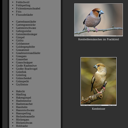
Feldschwirl
Feldsperling
Fichtenkreuzschnabel
Fitis
Flussuferläufer
Gartenbaumläufer
Gartengrasmücke
Gartenrotschwanz
Gebirgsstelze
Getreiderohrsänger
Gimpel
Kernbeißermännchen im Prachkleid
Girlitz
Goldammer
Goldregenpfeifer
Grauammer
Graubruststrandläufer
Graugans
Graureiher
Grauschnäpper
Große Raubmöwe
Großer Brachvogel
Grünfink
Grünling
Grünschenkel
Grünspecht
Gryllteiste
Habicht
Hänfling
Hakengimpel
Haubenmeise
Haubentaucher
Haushuhn
Kernbeisser
Hausrotschwanz
Haussperling
Heckenbraunelle
Höckergans
Höckerschwan
Hohltaube