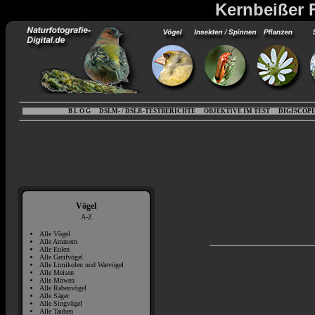
Kernbeißer F
B L O G
DSLM- / DSLR-TESTBERICHTE
OBJEKTIVE IM TEST
DIGISCOP
Vögel
A-Z
Alle Vögel
Alle Ammern
Alle Eulen
Alle Greifvögel
Alle Limikolen und Watvögel
Alle Meisen
Alle Möwen
Alle Rabenvögel
Alle Säger
Alle Singvögel
Alle Tauben