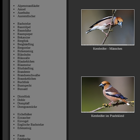
Alpenstrandläufer
Amsel
Auerhuhn
Austernfischer
Bachstelze
Basstölpel
Baumfalke
Baumpieper
Bekassine
Bergfink
Berghänfling
Bergstelze
Kernbeißer - Männchen
Birkenzeisig
Blässhuhn
Blässralle
Blaukehlchen
Blaumeise
Bluthänfling
Brandente
Brandseeschwalbe
Braunkehlchen
Buchfink
Buntspecht
Bussard
Distelfink
Dohle
Dompfaff
Dorngrasmücke
Eichelhäher
Kernbeißer im Prachtkleid
Eistaucher
Eisvogel
Englische Bachstelze
Erlenzeisig
Fasan
Feldlerche