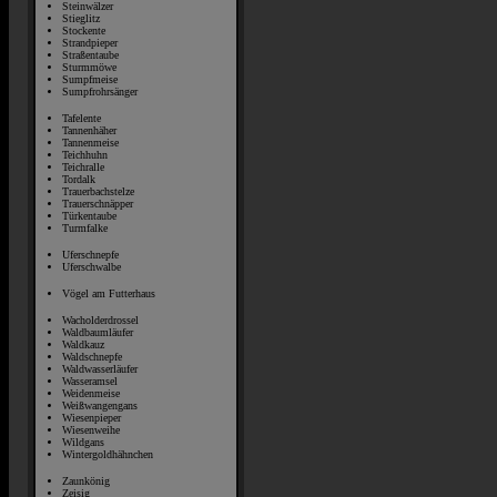
Steinwälzer
Stieglitz
Stockente
Strandpieper
Straßentaube
Sturmmöwe
Sumpfmeise
Sumpfrohrsänger
Tafelente
Tannenhäher
Tannenmeise
Teichhuhn
Teichralle
Tordalk
Trauerbachstelze
Trauerschnäpper
Türkentaube
Turmfalke
Uferschnepfe
Uferschwalbe
Vögel am Futterhaus
Wacholderdrossel
Waldbaumläufer
Waldkauz
Waldschnepfe
Waldwasserläufer
Wasseramsel
Weidenmeise
Weißwangengans
Wiesenpieper
Wiesenweihe
Wildgans
Wintergoldhähnchen
Zaunkönig
Zeisig