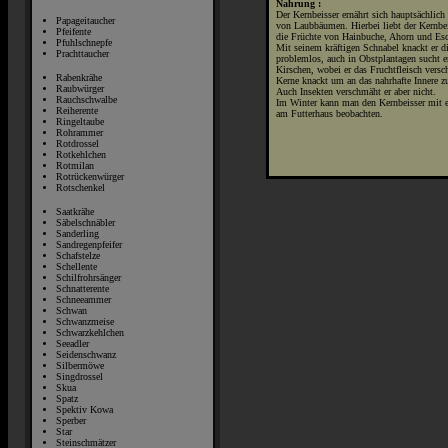
Nahrung :
Der Kernbeisser ernährt sich hauptsächlic
Papageitaucher
von Laubbäumen. Hierbei liebt der Kernbei
Pfeifente
die Früchte von Hainbuche, Ahorn und Es
Pfuhlschnepfe
Mit seinem kräftigen Schnabel knackt er 
Prachttaucher
problemlos, auch in Obstplantagen sucht e
Kirschen, wobei er das Fruchtfleisch vers
Rabenkrähe
Kerne knackt um an das nahrhafte Innere 
Raubwürger
Auch Insekten verschmäht er aber nicht.
Rauchschwalbe
Im Winter kann man den Kernbeisser mit 
Reiherente
am Futterhaus beobachten.
Ringeltaube
Rohrammer
Rotdrossel
Rotkehlchen
Rotmilan
Rotrückenwürger
Rotschenkel
Saatkrähe
Säbelschnäbler
Sanderling
Sandregenpfeifer
Schafstelze
Schellente
Schilfrohrsänger
Schnatterente
Schneeammer
Schwan
Schwanzmeise
Schwarzkehlchen
Seeadler
Seidenschwanz
Silbermöwe
Singdrossel
Skua
Spatz
Spektiv Kowa
Sperber
Star
Steinschmätzer