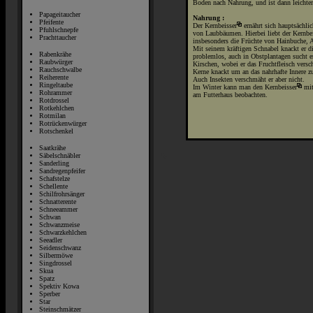
Boden nach Nahrung, und ist dann leichter
Papageitaucher
Nahrung :
Pfeifente
Der
Kernbeisser
ernährt sich hauptsächl
Pfuhlschnepfe
von Laubbäumen. Hierbei liebt der
Kernbe
Prachttaucher
insbesonders die Früchte von Hainbuche, 
Mit seinem kräftigen Schnabel knackt er 
Rabenkrähe
problemlos, auch in Obstplantagen sucht e
Raubwürger
Kirschen, wobei er das Fruchtfleisch vers
Rauchschwalbe
Kerne knackt um an das nahrhafte Innere 
Reiherente
Auch Insekten verschmäht er aber nicht.
Ringeltaube
Im Winter kann man den
Kernbeisser
mit
Rohrammer
am Futterhaus beobachten.
Rotdrossel
Rotkehlchen
Rotmilan
Rotrückenwürger
Rotschenkel
Saatkrähe
Säbelschnäbler
Sanderling
Sandregenpfeifer
Schafstelze
Schellente
Schilfrohrsänger
Schnatterente
Schneeammer
Schwan
Schwanzmeise
Schwarzkehlchen
Seeadler
Seidenschwanz
Silbermöwe
Singdrossel
Skua
Spatz
Spektiv Kowa
Sperber
Star
Steinschmätzer