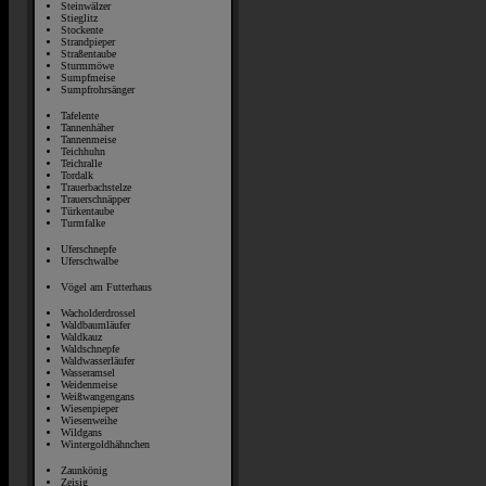
Steinwälzer
Stieglitz
Stockente
Strandpieper
Straßentaube
Sturmmöwe
Sumpfmeise
Sumpfrohrsänger
Tafelente
Tannenhäher
Tannenmeise
Teichhuhn
Teichralle
Tordalk
Trauerbachstelze
Trauerschnäpper
Türkentaube
Turmfalke
Uferschnepfe
Uferschwalbe
Vögel am Futterhaus
Wacholderdrossel
Waldbaumläufer
Waldkauz
Waldschnepfe
Waldwasserläufer
Wasseramsel
Weidenmeise
Weißwangengans
Wiesenpieper
Wiesenweihe
Wildgans
Wintergoldhähnchen
Zaunkönig
Zeisig