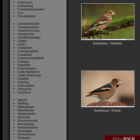
Feldschwirl
Feldsperling
Fichtenkreuzschnabel
Fitis
Flussuferläufer
Gartenbaumläufer
Gartengrasmücke
Gartenrotschwanz
Gebirgsstelze
Getreiderohrsänger
Gimpel
Kernbeisser - Weibchen
Girlitz
Goldammer
Goldregenpfeifer
Grauammer
Graubruststrandläufer
Graugans
Graureiher
Grauschnäpper
Große Raubmöwe
Großer Brachvogel
Grünfink
Grünling
Grünschenkel
Grünspecht
Gryllteiste
Habicht
Hänfling
Hakengimpel
Haubenmeise
Kernbeisser - Portrait
Haubentaucher
Haushuhn
Hausrotschwanz
Haussperling
Heckenbraunelle
Höckergans
Höckerschwan
Hohltaube
<<<--- BACK