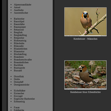
Alpenstrandläufer
Amsel
Auerhuhn
Austernfischer
Bachstelze
Basstölpel
Baumfalke
Baumpieper
Bekassine
Bergfink
Berghänfling
Bergstelze
Kernbeisser - Männchen
Birkenzeisig
Blässhuhn
Blässralle
Blaukehlchen
Blaumeise
Bluthänfling
Brandente
Brandseeschwalbe
Braunkehlchen
Buchfink
Buntspecht
Bussard
Distelfink
Dohle
Dompfaff
Dorngrasmücke
Eichelhäher
Kernbeisser frisst Eibenfrüchte
Eistaucher
Eisvogel
Englische Bachstelze
Erlenzeisig
Fasan
Feldlerche