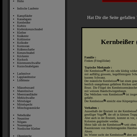
Huhn
Indische Laufente
Kampfläufer
Hat Dir die Seite gefalle
Kanadagans
Kernbeißer
Kiebitz
Kiefernkreuzschnabel
Kleiber
Knäkente
Kohlmeise
Kernbeißer 
Kolkrabe
Kormoran
Krähenscharbe
Kreuzschnabel
Krickente
Familie :
Kuckuck
Finken (Fringillidae)
Küstenseeschwalbe
Kurzschnabelgans
Typische Merkmale :
Der
Kernbeisser
ist ein sehr klobig wirke
Lachmöwe
mit auffällig grossem, kegelförmigem Sch
Lapplandmeise
kurzem Schwanz.
Löffelente
Der männliche
Kernbeisser
hat einen gra
herrlich orangebraun gefärbten Rücken und
Brust. Die Flügel des Kernbeissermännche
Mäusebussard
mit weissen Handschwingenbasen.
Mantelmöwe
Das Weibchen vom
Kernbeisser
ist insge
Meerstrandläufer
gefärbt.
Mehlschwalbe
Der
Kernbeisser
erreicht eine Körpergrös
Mittelsäger
Mittelspecht
Verhalten :
Mönchsgrasmücke
Ausserhalb der Brutzeit ist der
Kernbeisser
geselliger
Vogel
, der oft in kleinen Trup
Nebelkrähe
Aber auch in der Brutzeit, kommt es vor, d
Neuntöter
Kolonien gegründet werden.
Nilgans
Meist hält sih der
Kernbeisser
weit oben 
Nonnengans
Baumkronen von früchtetragenden Hainbu
Nordischer Kleiber
Ahorn.
Im Winter sucht der
Kernbeisser
aber auc
Ohrenlerche