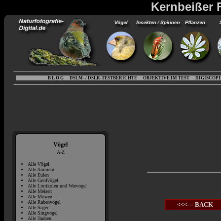
Kernbeißer F
B L O G
DSLM- / DSLR-TESTBERICHTE
OBJEKTIVE IM TEST
DIGISCOP
Vögel
A-Z
Alle Vögel
Alle Ammern
Alle Eulen
Alle Greifvögel
Alle Limikolen und Watvögel
Alle Meisen
Alle Möwen
Alle Rabenvögel
<<<--- BACK
Alle Säger
Alle Singvögel
Alle Tauben