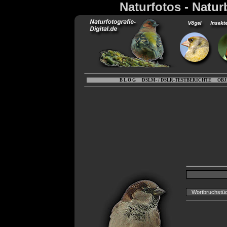
Naturfotos - Natur
B L O G
DSLM- / DSLR-TESTBERICHTE
OBJ