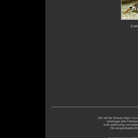
(Carid
Alle auf der Domain https://www
unterliegen dem Urheberr
nicht anderweitig verwende
Die entsprechenden Bil