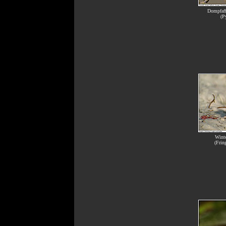
Dompfaff
(P
Winte
(Fring