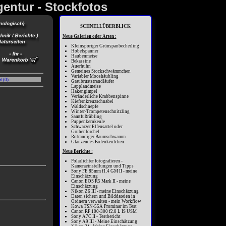
gentur - Stockfotos
SCHNELLÜBERBLICK
Neue Galerien oder Arten :
Kleinsporiger Grünspanbecherling
Hobelspanner
Haubenmeise
Bekassine
Auerhuhn
Gemeines Stockschwämmchen
Variabler Mooshäubling
N
(
0
)
Graubruststrandläufer
Lapplandmeise
Hakengimpel
Veränderliche Krabbenspinne
Kiefernkreuzschnabel
Waldschnepfe
Winter-Trompetenschnitzling
Samtfußrübling
Puppenkernkeule
Schwarzer Elfensattel oder
Grubenlorchel
Rotrandiger Baumschwamm
Glänzendes Fadenkeulchen
Neue Berichte :
Polarlichter fotografieren -
Kameraeinstellungen und Tipps
Sony FE 85mm f1.4 GM II - meine
Einschätzung
Canon EOS R5 Mark II - meine
Einschätzung
Nikon Z6 III - meine Einschätzung
Daten sichern und Bilddateien in
Ordnern verwalten - mein Workflow
Kowa TSN-55A Prominar im Test
Canon RF 100-300 f2.8 L IS USM
Sony A7C II - Testbericht
Sony A9 III - Meine Einschätzung