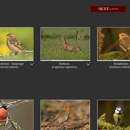
NEXT--->>>
ehlchen - Jungvogel
Rehbock
Rotkehlchen
axicola rubetra)
(Capreolus capreolus)
(Erithacus rubecu