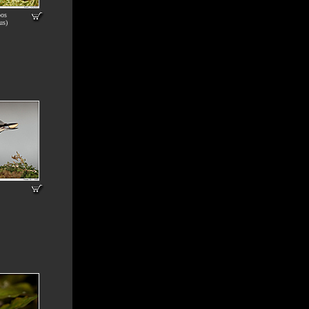
os
us)