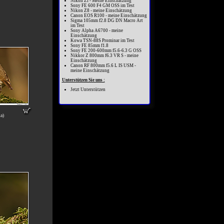
Nikon Zf - Meine Einschätzung
Sony FE 600 F4 GM OSS im Test
Nikon Z8 - meine Einschätzung
Canon EOS R100 - meine Einschätzung
Sigma 105mm f2.8 DG DN Macro Art
im Test
Sony Alpha A6700 - meine
Einschätzung
Kowa TSN-88S Prominar im Test
Sony FE 85mm f1.8
Sony FE 200-600mm f5.6-6.3 G OSS
Nikkor Z 800mm f6.3 VR S - meine
Einschätzung
Canon RF 800mm f5.6 L IS USM -
meine Einschätzung
Unterstützen Sie uns :
Jetzt Unterstützen
la)