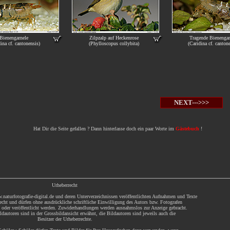
Bienengarnele
Zilpzalp auf Heckenrose
Tragende Bienengar
ina cf. cantonensis)
(Phylloscopus collybita)
(Caridina cf. cantone
NEXT--->>>
Hat Dir die Seite gefallen ? Dann hinterlasse doch ein paar Worte im
Gästebuch
!
Urheberrecht
.naturfotografie-digital.de und deren Unterverzeichnissen veröffentlichten Aufnahmen und Texte
echt und dürfen ohne ausdrückliche schriftliche Einwilligung des Autors bzw. Fotografen
t oder veröffentlicht werden. Zuwiderhandlungen werden ausnahmslos zur Anzeige gebracht.
dautoren sind in der Grossbildansicht erwähnt, die Bildautoren sind jeweils auch die
Besitzer der Urheberrechte.