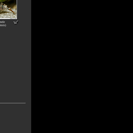
nele
nsis)