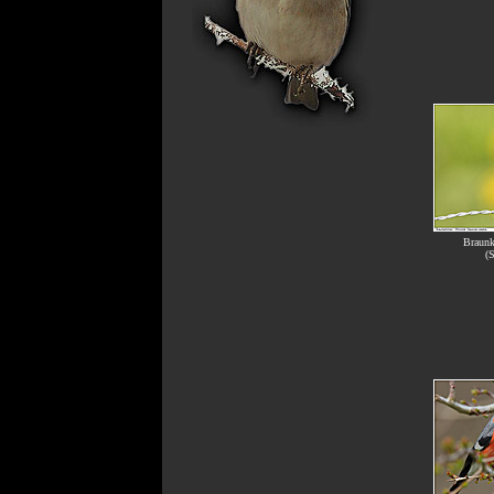
Braunk
(S