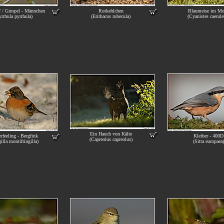
 / Gimpel - Männchen
Rotkehlchen
Blaumeise im Mo
yrrhula pyrrhula)
(Erithacus rubecula)
(Cyanistes caerule
Ein Hauch von Kälte
rfeeling - Bergfink
Kleiber - 400D
(Capreolus capreolus)
illa montifringilla)
(Sitta europaea)