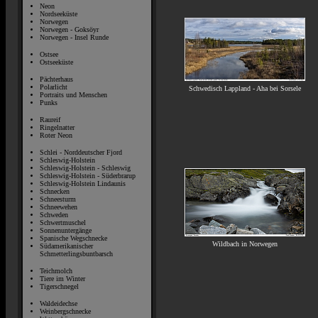
Neon
Nordseeküste
Norwegen
Norwegen - Goksöyr
Norwegen - Insel Runde
Ostsee
Ostseeküste
Pächterhaus
Polarlicht
Schwedisch Lappland - Aha bei Sorsele
Portraits und Menschen
Punks
Raureif
Ringelnatter
Roter Neon
Schlei - Norddeutscher Fjord
Schleswig-Holstein
Schleswig-Holstein - Schleswig
Schleswig-Holstein - Süderbrarup
Schleswig-Holstein Lindaunis
Schnecken
Schneesturm
Schneewehen
Schweden
Schwertmuschel
Sonnenuntergänge
Spanische Wegschnecke
Wildbach in Norwegen
Südamerikanischer
Schmetterlingsbuntbarsch
Teichmolch
Tiere im Winter
Tigerschnegel
Waldeidechse
Weinbergschnecke