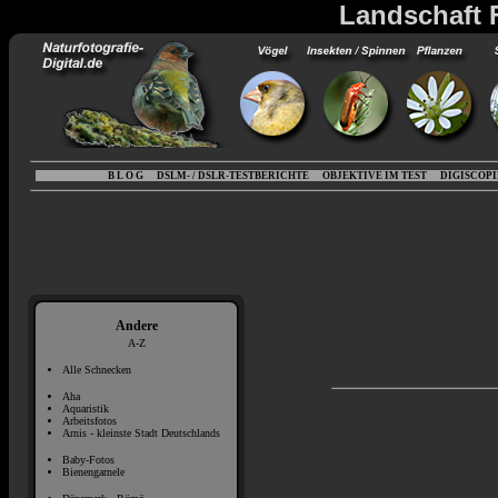
Landschaft F
B L O G
DSLM- / DSLR-TESTBERICHTE
OBJEKTIVE IM TEST
DIGISCOP
Andere
A-Z
Alle Schnecken
Aha
Aquaristik
Arbeitsfotos
Arnis - kleinste Stadt Deutschlands
Baby-Fotos
Bienengarnele