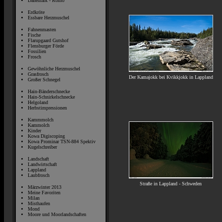
Dänemark - Römö
Erdkröte
Essbare Herzmuschel
Fahnenmasten
Fische
Flarupgaard Gutshof
Flensburger Förde
Fossilien
Frosch
Gewöhnliche Herzmuschel
Grasfrosch
Der Kamajokk bei Kvikkjokk in Lappland
Großer Schnegel
Hain-Bänderschnecke
Hain-Schnirkelschnecke
Helgoland
Herbstimpressionen
Kammmolch
Kammolch
Kinder
Kowa Digiscoping
Kowa Prominar TSN-884 Spektiv
Kugelschreiber
Landschaft
Landwirtschaft
Lappland
Laubfrosch
Straße in Lappland - Schweden
Märzwinter 2013
Meine Favoriten
Milan
Misthaufen
Mond
Moore und Moorlandschaften