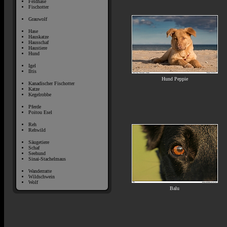
Feldhase
Fischotter
Grauwolf
Hase
Hauskatze
Hausschaf
Haustiere
Hund
Igel
Iltis
Hund Peppie
Kanadischer Fischotter
Katze
Kegelrobbe
Pferde
Poitou Esel
Reh
Rehwild
Säugetiere
Schaf
Seehund
Sinai-Stachelmaus
Wanderratte
Wildschwein
Wolf
Balu