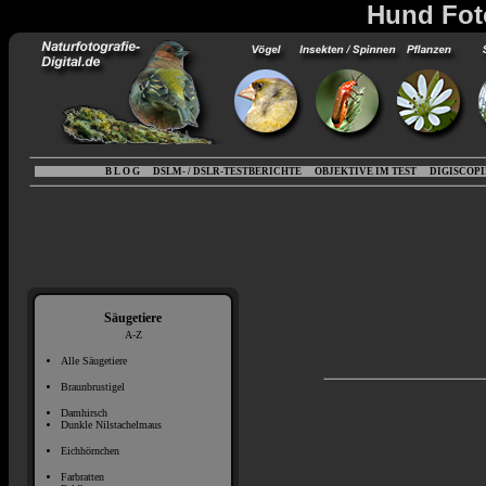
Hund Foto
B L O G
DSLM- / DSLR-TESTBERICHTE
OBJEKTIVE IM TEST
DIGISCOP
Säugetiere
A-Z
Alle Säugetiere
Braunbrustigel
Damhirsch
Dunkle Nilstachelmaus
Eichhörnchen
Farbratten