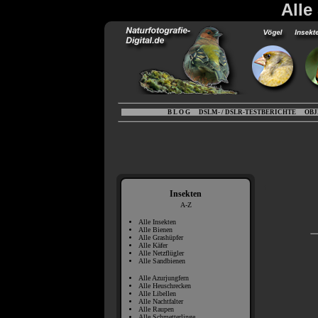
Alle
B L O G
DSLM- / DSLR-TESTBERICHTE
OBJ
Insekten
A-Z
Alle Insekten
Alle Bienen
Alle Grashüpfer
Alle Käfer
Alle Netzflügler
Alle Sandbienen
Alle Azurjungfern
Alle Heuschrecken
Alle Libellen
Alle Nachtfalter
Alle Raupen
Alle Schmetterlinge