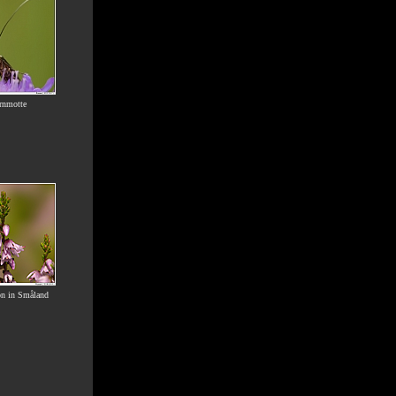
rnmotte
ön in Småland