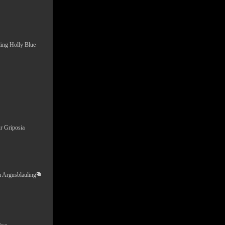
ling Holly Blue
r Griposia
m
Argusbläuling