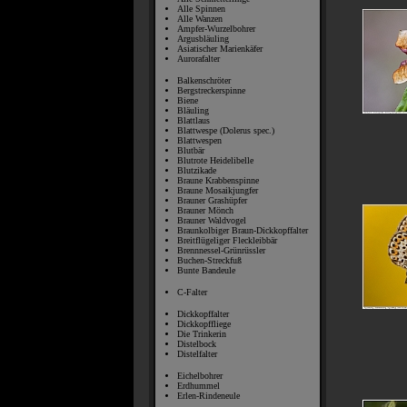
Alle Spinnen
Alle Wanzen
Ampfer-Wurzelbohrer
Argusbläuling
Asiatischer Marienkäfer
Aurorafalter
Balkenschröter
Bergstreckerspinne
Biene
Bläuling
Blattlaus
Blattwespe (Dolerus spec.)
Blattwespen
Blutbär
Blutrote Heidelibelle
Blutzikade
Braune Krabbenspinne
Braune Mosaikjungfer
Brauner Grashüpfer
Brauner Mönch
Brauner Waldvogel
Braunkolbiger Braun-Dickkopffalter
Breitflügeliger Fleckleibbär
Brennnessel-Grünrüssler
Buchen-Streckfuß
Bunte Bandeule
C-Falter
Dickkopffalter
Dickkopffliege
Die Trinkerin
Distelbock
Distelfalter
Eichelbohrer
Erdhummel
Erlen-Rindeneule