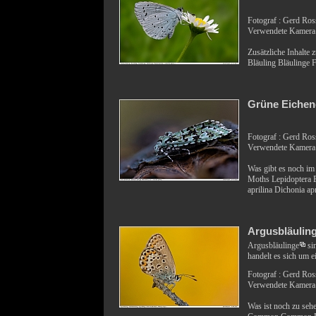
Fotograf : Gerd Ro
Verwendete Kamera 
Zusätzliche Inhalte 
Bläuling Bläulinge 
Grüne Eichen
Fotograf : Gerd Ro
Verwendete Kamer
Was gibt es noch im
Moths Lepidoptera E
aprilina Dichonia apr
Argusbläulin
Argusbläulinge
si
handelt es sich um e
Fotograf : Gerd Ro
Verwendete Kamera 
Was ist noch zu seh