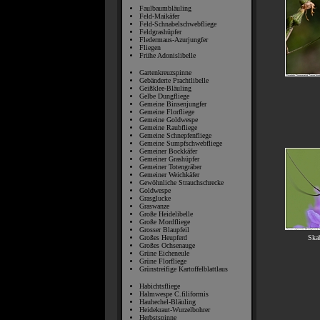
Faulbaumbläuling
Feld-Maikäfer
Feld-Schnabelschwebfliege
Feldgrashüpfer
Fledermaus-Azurjungfer
Fliegen
Frühe Adonislibelle
Gartenkreuzspinne
Gebänderte Prachtlibelle
Geißklee-Bläuling
Gelbe Dungfliege
Gemeine Binsenjungfer
Gemeine Florfliege
Gemeine Goldwespe
Gemeine Raubfliege
Gemeine Schnepfenfliege
Gemeine Sumpfschwebfliege
Gemeiner Bockkäfer
Gemeiner Grashüpfer
Gemeiner Totengräber
Gemeiner Weichkäfer
Gewöhnliche Strauchschrecke
Goldwespe
Grasglucke
Graswanze
Große Heidelibelle
Große Mordfliege
Grosser Blaupfeil
Ska
Großes Heupferd
Großes Ochsenauge
Grüne Eicheneule
Grüne Florfliege
Grünstreifige Kartoffelblattlaus
Habichtsfliege
Halmwespe C.filiformis
Hauhechel-Bläuling
Heidekraut-Wurzelbohrer
Herbstspinne