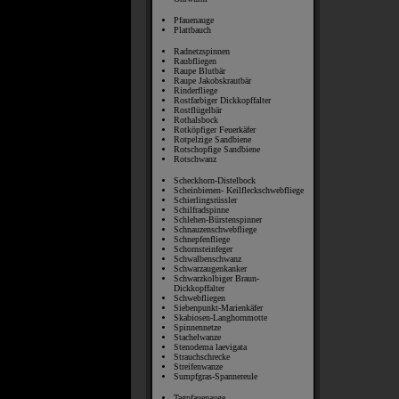
Pfauenauge
Plattbauch
Radnetzspinnen
Raubfliegen
Raupe Blutbär
Raupe Jakobskrautbär
Rinderfliege
Rostfarbiger Dickkopffalter
Rostflügelbär
Rothalsbock
Rotköpfiger Feuerkäfer
Rotpelzige Sandbiene
Rotschopfige Sandbiene
Rotschwanz
Scheckhorn-Distelbock
Scheinbienen- Keilfleckschwebfliege
Schierlingsrüssler
Schilfradspinne
Schlehen-Bürstenspinner
Schnauzenschwebfliege
Schnepfenfliege
Schornsteinfeger
Schwalbenschwanz
Schwarzaugenkanker
Schwarzkolbiger Braun-
Dickkopffalter
Schwebfliegen
Siebenpunkt-Marienkäfer
Skabiosen-Langhornmotte
Spinnennetze
Stachelwanze
Stenodema laevigata
Strauchschrecke
Streifenwanze
Sumpfgras-Spannereule
Tagpfauenauge