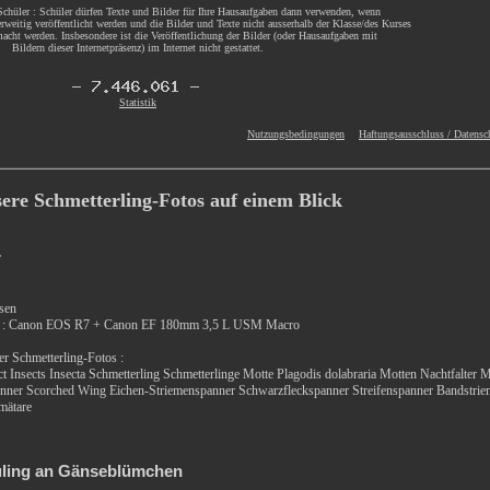
chüler : Schüler dürfen Texte und Bilder für Ihre Hausaufgaben dann verwenden, wenn
rweitig veröffentlicht werden und die Bilder und Texte nicht ausserhalb der Klasse/des Kurses
acht werden. Insbesondere ist die Veröffentlichung der Bilder (oder Hausaufgaben mit
Bildern dieser Internetpräsenz) im Internet nicht gestattet.
Statistik
Nutzungsbedingungen
Haftungsausschluss / Datensc
sere Schmetterling-Fotos auf einem Blick
r
ssen
a : Canon EOS R7 + Canon EF 180mm 3,5 L USM Macro
r Schmetterling-Fotos :
ct Insects Insecta Schmetterling Schmetterlinge Motte Plagodis dolabraria Motten Nachtfalter 
panner Scorched Wing Eichen-Striemenspanner Schwarzfleckspanner Streifenspanner Bandstri
mätare
ling an Gänseblümchen