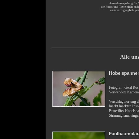
Ausnahmeregelung für S
die Fotos und Texte nicht ande
anderen zugänglich gem
Alle un
Hobelspanne
Fotograf : Gerd Ro
Verwendete Kamer
Verschlagwortung de
Insekt Insekten Inse
Butterflies Hobels
Strimmig smalvinge
Faulbaumbläu