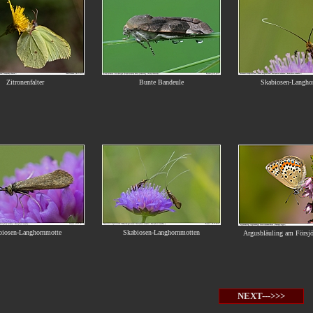
Zitronenfalter
Bunte Bandeule
Skabiosen-Langho
biosen-Langhornmotte
Skabiosen-Langhornmotten
Argusbläuling am Försj
NEXT--->>>