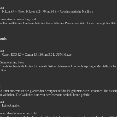
ssen
: Nikon Z7 + Nikon Nikkor Z 24-70mm f4 S + Apochromatische Nahlinse
zum ersten Schmetterling-Bild :
Faulbaum-Bläuling Faulbaumbläuling Gartenbläuling Paatsamasinisiipi Celastrina argiolus Bläu
eule
ssen
a : Canon EOS R5 + Canon EF 180mm 3,5 L USM Macro
 Schmetterling-Foto :
ulenfalter Noctuida Grüne Eicheneule Grüne Eicheneule Aporileule Aprilugle Mervielle du Jou
ilina
g
nd unter anderem an den glänzenden Schuppen auf der Flügelunterseite zu erkennen. Bei diese
in Weibchen. Die Weibchen sind von der Oberseite schlicht braun gefärbt.
ssen
: keine Angaben
en auf dem Schmetterling-Bild :