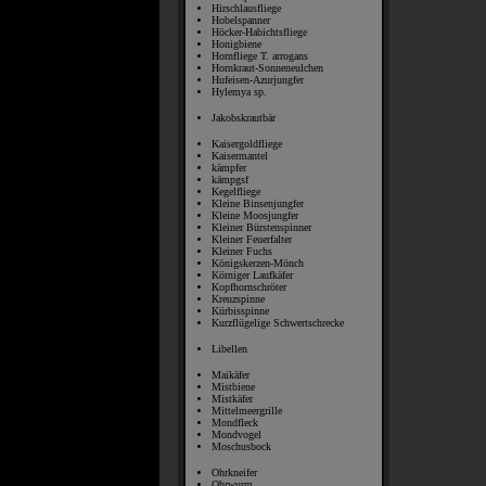
Hirschlausfliege
Hobelspanner
Höcker-Habichtsfliege
Honigbiene
Hornfliege T. arrogans
Hornkraut-Sonneneulchen
Hufeisen-Azurjungfer
Hylemya sp.
Jakobskrautbär
Kaisergoldfliege
Kaisermantel
kämpfer
kämpgsf
Kegelfliege
Kleine Binsenjungfer
Kleine Moosjungfer
Kleiner Bürstenspinner
Kleiner Feuerfalter
Kleiner Fuchs
Königskerzen-Mönch
Körniger Laufkäfer
Kopfhornschröter
Kreuzspinne
Kürbisspinne
Kurzflügelige Schwertschrecke
Libellen
Maikäfer
Mistbiene
Mistkäfer
Mittelmeergrille
Mondfleck
Mondvogel
Moschusbock
Ohrkneifer
Ohrwurm