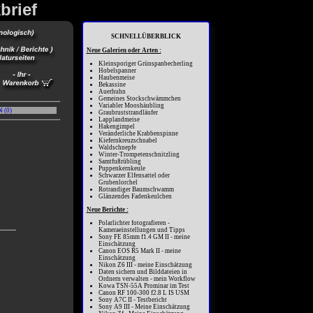
brief
SCHNELLÜBERBLICK
Neue Galerien oder Arten :
Kleinsporiger Grünspanbecherling
Hobelspanner
Haubenmeise
Bekassine
Auerhuhn
Gemeines Stockschwämmchen
Variabler Mooshäubling
N
(
0
)
Graubruststrandläufer
Lapplandmeise
Hakengimpel
Veränderliche Krabbenspinne
Kiefernkreuzschnabel
Waldschnepfe
Winter-Trompetenschnitzling
Samtfußrübling
Puppenkernkeule
Schwarzer Elfensattel oder
Grubenlorchel
Rotrandiger Baumschwamm
Glänzendes Fadenkeulchen
Neue Berichte :
Polarlichter fotografieren -
Kameraeinstellungen und Tipps
Sony FE 85mm f1.4 GM II - meine
Einschätzung
Canon EOS R5 Mark II - meine
Einschätzung
Nikon Z6 III - meine Einschätzung
Daten sichern und Bilddateien in
Ordnern verwalten - mein Workflow
Kowa TSN-55A Prominar im Test
Canon RF 100-300 f2.8 L IS USM
Sony A7C II - Testbericht
Sony A9 III - Meine Einschätzung