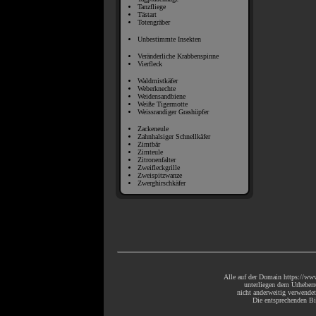
Tanzfliege
Tästart
Totengräber
Unbestimmte Insekten
Veränderliche Krabbenspinne
Vierfleck
Waldmistkäfer
Weberknechte
Weidensandbiene
Weiße Tigermotte
Weissrandiger Grashüpfer
Zackeneule
Zahnhalsiger Schnellkäfer
Zimtbär
Zimteule
Zitronenfalter
Zweifleckgrille
Zweispitzwanze
Zwerghirschkäfer
Alle auf der Domain https://www
unterliegen dem Urheberr
nicht anderweitig verwende
Die entsprechenden Bil