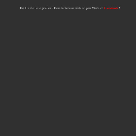
Hat Dir die Seite gefallen ? Dann hinterlasse doch ein paar Worte im
Gästebuch
!