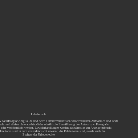
Urheberrecht
.naturfotografie-digital.de und deren Unterverzeichnissen veröffentlichten Aufnahmen und Texte
echt und dürfen ohne ausdrückliche schriftliche Einwilligung des Autors bzw. Fotografen
t oder veröffentlicht werden. Zuwiderhandlungen werden ausnahmslos zur Anzeige gebracht.
dautoren sind in der Grossbildansicht erwähnt, die Bildautoren sind jeweils auch die
Besitzer der Urheberrechte.