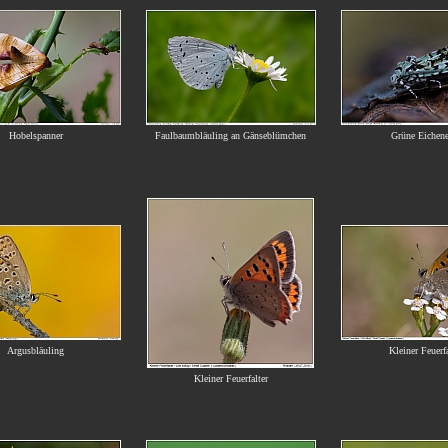
Hobelspanner
Faulbaumbläuling an Gänseblümchen
Grüne Eichene
Argusbläuling
Kleiner Feuerfa
Kleiner Feuerfalter