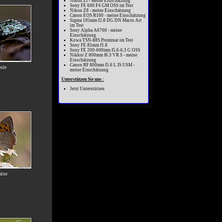
Nikon Zf - Meine Einschätzung
Sony FE 600 F4 GM OSS im Test
Nikon Z8 - meine Einschätzung
Canon EOS R100 - meine Einschätzung
Sigma 105mm f2.8 DG DN Macro Art
im Test
Sony Alpha A6700 - meine
Einschätzung
Kowa TSN-88S Prominar im Test
Sony FE 85mm f1.8
Sony FE 200-600mm f5.6-6.3 G OSS
Nikkor Z 800mm f6.3 VR S - meine
Einschätzung
Canon RF 800mm f5.6 L IS USM -
ule
meine Einschätzung
Unterstützen Sie uns :
Jetzt Unterstützen
lter