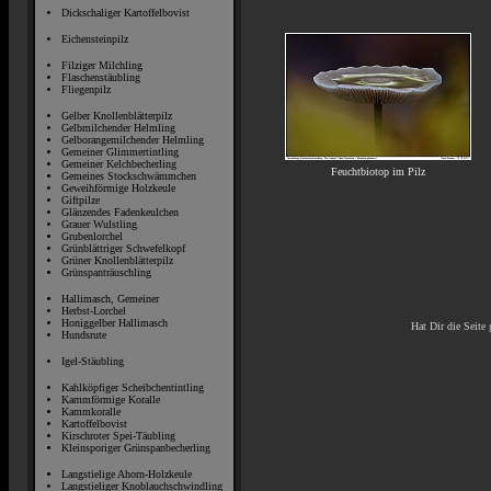
Dickschaliger Kartoffelbovist
Eichensteinpilz
Filziger Milchling
Flaschenstäubling
Fliegenpilz
Gelber Knollenblätterpilz
Gelbmilchender Helmling
Gelborangemilchender Helmling
Gemeiner Glimmertintling
Gemeiner Kelchbecherling
Feuchtbiotop im Pilz
Gemeines Stockschwämmchen
Geweihförmige Holzkeule
Giftpilze
Glänzendes Fadenkeulchen
Grauer Wulstling
Grubenlorchel
Grünblättriger Schwefelkopf
Grüner Knollenblätterpilz
Grünspanträuschling
Hallimasch, Gemeiner
Herbst-Lorchel
Honiggelber Hallimasch
Hat Dir die Seite 
Hundsrute
Igel-Stäubling
Kahlköpfiger Scheibchentintling
Kammförmige Koralle
Kammkoralle
Kartoffelbovist
Kirschroter Spei-Täubling
Kleinsporiger Grünspanbecherling
Langstielige Ahorn-Holzkeule
Langstieliger Knoblauchschwindling