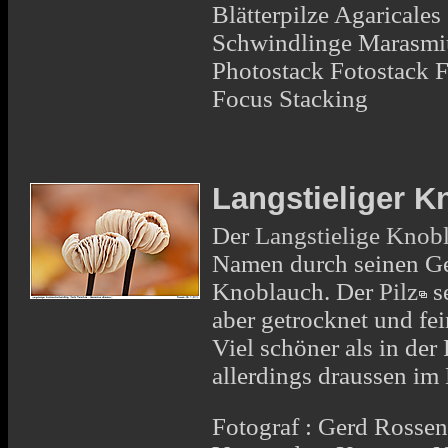
Blätterpilze Agaricale
Schwindlinge Marasmiu
Photostack Fotostack 
Focus Stacking
Langstieliger 
Der
Langstielige Knob
Namen durch seinen G
Knoblauch. Der
Pilz
se
aber getrocknet und fe
Viel schöner als in der
allerdings draussen im
Fotograf : Gerd Rosse