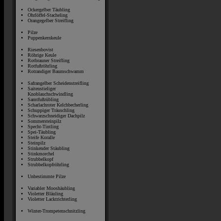
Ockergelber Täubling
Ohrlöffel-Stacheling
Orangegelber Streifling
Pilze
Puppenkernkeule
Riesenbovist
Röhrige Keule
Rotbrauner Streifling
Rotfußröhrling
Rotrandiger Baumschwamm
Safrangelber Scheidenstreifling
Saitenstieliger
Knoblauchschwindling
Samtfußrübling
Scharlachroter Kelchbecherling
Schuppiger Träuschling
Schwarzschneidiger Dachpilz
Sommersteinpilz
Specht-Tintling
Spei-Täubling
Steife Koralle
Steinpilz
Stinkender Stäubling
Stinkmorchel
Strubbelkopf
Strubbelkopfröhrling
Unbestimmte Pilze
Variabler Mooshäubling
Violetter Bläuling
Violetter Lacktrichterling
Winter-Trompetenschnitzling