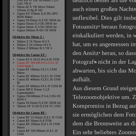
deutlich besser als die 
5.6G ED vs. DX 18-55mm 1:3,5-
5,6G VR II
Nikon AF-S VR Micro Nikkor
auch einen großen Nachtei
105mm f2.8g IF ED
Sigma EX 150mm f2,8 DG APO
unflexibel. Dies gilt ins
HSM Makro
Sigma 18-35mm f1,8 DC HSM Art
Sigma 35mm f1,4 DG HSM Art
Fotoansitz
heraus fotogra
Sigma 50mm f1,4 DG HSM Art
Sigma 500mm f4 DG OS HSM
einkalkuliert werden, in 
Objektive für Nikon Z :
Nikkor Z 24-70mm f4.0 S
hat, um es angemessen im 
Nikkor Z 24-120mm f4.0 S
Nikkor Z 800mm f6.3 VR S
den
Ansitz
heran, so dass
Objektive für Canon EF :
Canon EF-S 18-55 f4-5.6 IS STM
Fotograf
nicht in der La
Canon EF 100-400 f/4.5-5.6 L IS
USM Mark I
abwarten, bis sich das M
Canon EF 180mm f/3,5 L USM
Macro
Canon EF 400mm f/2,8 L IS USM
aufhält.
Canon EF 400mm f/2,8 L IS USM
III
Canon EF 600mm f/4 L IS USM III
Aus diesem Grund steige
Canon MP-E 65mm 1:2,8
Lupenobjektiv
Telezoomobjektive um. Z
Sigma 150-600mm F/5-6.3 DG OS
HSM C
Sigma 18-35mm f1,8 DC HSM Art
Kompromiss in Bezug auf 
Tamron SP 15-30 f2.8 Di VC USD
Objektive für Canon RF :
sie ermöglichen dem Fotog
Canon RF 15-35mm f2,8 L IS USM
Canon RF 50mm f1,8 STM
dem die Brennweite an di
Canon RF 100mm f2,8 L IS USM
Macro
Ein sehr beliebtes Zoomo
Canon RF 100-300mm f2.8 L IS
USM