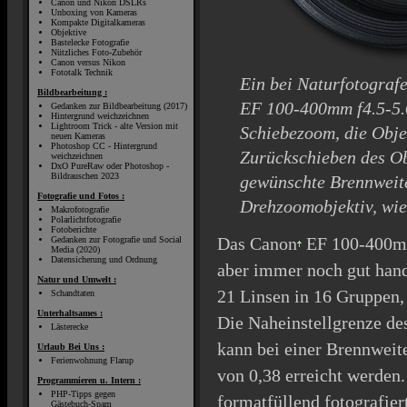
Canon und Nikon DSLRs
Unboxing von Kameras
Kompakte Digitalkameras
Objektive
Bastelecke Fotografie
Nützliches Foto-Zubehör
Canon versus Nikon
Fototalk Technik
Ein bei Naturfotografe
Bildbearbeitung :
EF 100-400mm f4.5-5.6
Gedanken zur Bildbearbeitung (2017)
Hintergrund weichzeichnen
Lightroom Trick - alte Version mit
Schiebezoom, die Obje
neuen Kameras
Photoshop CC - Hintergrund
Zurückschieben des Obj
weichzeichnen
DxO PureRaw oder Photoshop -
Bildrauschen 2023
gewünschte Brennweite 
Fotografie und Fotos :
Drehzoomobjektiv, wie
Makrofotografie
Polarlichtfotografie
Fotoberichte
Das
Canon
EF 100-400mm
Gedanken zur Fotografie und Social
Media (2020)
Datensicherung und Ordnung
aber immer noch gut handl
Natur und Umwelt :
21 Linsen in 16 Gruppen,
Schandtaten
Unterhaltsames :
Die Naheinstellgrenze d
Lästerecke
kann bei einer Brennwei
Urlaub Bei Uns :
Ferienwohnung Flarup
von 0,38 erreicht werden
Programmieren u. Intern :
PHP-Tipps gegen
formatfüllend fotografier
Gästebuch-Spam