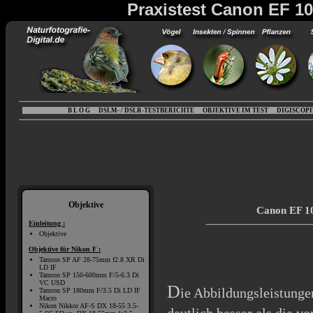
Praxistest Canon EF 10
B L O G
DSLM- / DSLR-TESTBERICHTE
OBJEKTIVE IM TEST
DIGISCOP
Objektive
Canon EF 10
Einleitung :
Objektive
Objektive für Nikon F :
Tamron SP AF 28-75mm f2.8 XR Di
LD IF
Tamron SP 150-600mm F/5-6.3 Di
VC USD
D
ie Abbildungsleistunge
Tamron SP 180mm F/3.5 Di LD IF
Macro
Nikon Nikkor AF-S DX 18-55 3.5-