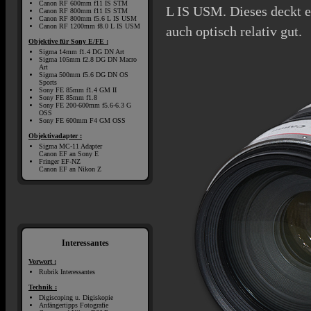
Canon RF 600mm f11 IS STM
L IS USM. Dieses deckt e
Canon RF 800mm f11 IS STM
Canon RF 800mm f5.6 L IS USM
Canon RF 1200mm f8.0 L IS USM
auch optisch relativ gut.
Objektive für Sony E/FE :
Sigma 14mm f1.4 DG DN Art
Sigma 105mm f2.8 DG DN Macro
Art
Sigma 500mm f5.6 DG DN OS
Sports
Sony FE 85mm f1.4 GM II
Sony FE 85mm f1.8
Sony FE 200-600mm f5.6-6.3 G
OSS
Sony FE 600mm F4 GM OSS
Objektivadapter :
Sigma MC-11 Adapter
Canon EF an Sony E
Fringer EF-NZ
Canon EF an Nikon Z
Interessantes
Vorwort :
Rubrik Interessantes
Technik :
Digiscoping u. Digiskopie
Anfängertipps Fotografie