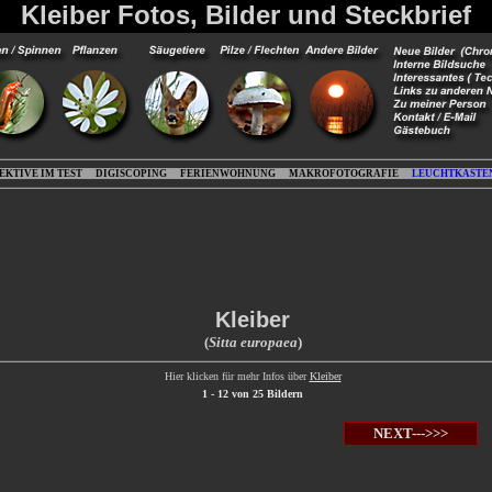
Kleiber Fotos, Bilder und Steckbrief
EKTIVE IM TEST
DIGISCOPING
FERIENWOHNUNG
MAKROFOTOGRAFIE
LEUCHTKASTE
Kleiber
(
Sitta europaea
)
Hier klicken für mehr Infos über
Kleiber
1 - 12 von 25 Bildern
NEXT--->>>