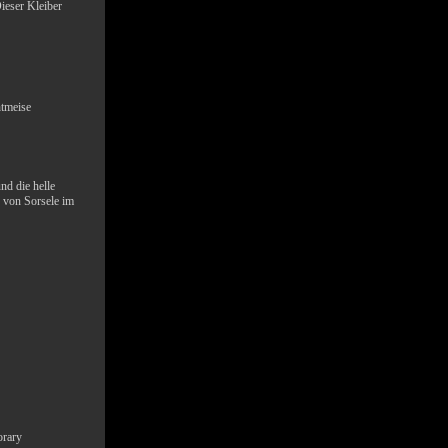
ieser Kleiber
htmeise
nd die helle
e von Sorsele im
orary