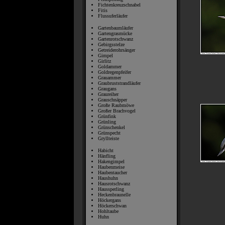
Fichtenkreuzschnabel
Fitis
Flussuferläufer
Gartenbaumläufer
Gartengrasmücke
Gartenrotschwanz
Gebirgsstelze
Getreiderohrsänger
Gimpel
Girlitz
Goldammer
Goldregenpfeifer
Grauammer
Graubruststrandläufer
Graugans
Graureiher
Grauschnäpper
Große Raubmöwe
Großer Brachvogel
Grünfink
Grünling
Grünschenkel
Grünspecht
Gryllteiste
Habicht
Hänfling
Hakengimpel
Haubenmeise
Haubentaucher
Haushuhn
Hausrotschwanz
Haussperling
Heckenbraunelle
Höckergans
Höckerschwan
Hohltaube
Huhn