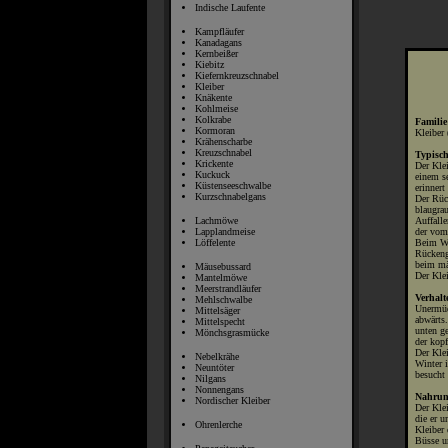
Indische Laufente
Kampfläufer
Kanadagans
Kernbeißer
Kiebitz
Kiefernkreuzschnabel
Kleiber
Knäkente
Kohlmeise
Kolkrabe
Familie
Kormoran
Kleiber 
Krähenscharbe
Kreuzschnabel
Typisc
Krickente
Der Kle
Kuckuck
einem s
Küstenseeschwalbe
erinnert
Kurzschnabelgans
Der Rüc
blaugrau
Auffalle
Lachmöwe
der vom
Lapplandmeise
Beim We
Löffelente
Rückeng
beim mä
Mäusebussard
Der Klei
Mantelmöwe
Meerstrandläufer
Verhalt
Mehlschwalbe
Unermüd
Mittelsäger
abwärts.
Mittelspecht
unten ge
Mönchsgrasmücke
der kop
Der Klei
Nebelkrähe
Winter i
Neuntöter
besucht 
Nilgans
Nonnengans
Nahrun
Nordischer Kleiber
Der Klei
die er u
Ohrenlerche
Kleiber
Büsse 