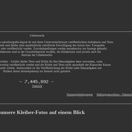
Urheberrecht
.naturfotografie-digital.de und deren Unterverzeichnissen veröffentlichten Aufnahmen und Texte
echt und dürfen ohne ausdrückliche schriftliche Einwilligung des Autors bzw. Fotografen
t oder veröffentlicht werden. Zuwiderhandlungen werden ausnahmslos zur Anzeige gebracht.
dautoren sind in der Grossbildansicht erwähnt, die Bildautoren sind jeweils auch die
Besitzer der Urheberrechte.
chüler : Schüler dürfen Texte und Bilder für Ihre Hausaufgaben dann verwenden, wenn
rweitig veröffentlicht werden und die Bilder und Texte nicht ausserhalb der Klasse/des Kurses
acht werden. Insbesondere ist die Veröffentlichung der Bilder (oder Hausaufgaben mit
Bildern dieser Internetpräsenz) im Internet nicht gestattet.
Statistik
Nutzungsbedingungen
Haftungsausschluss / Datensc
 unsere Kleiber-Fotos auf einem Blick