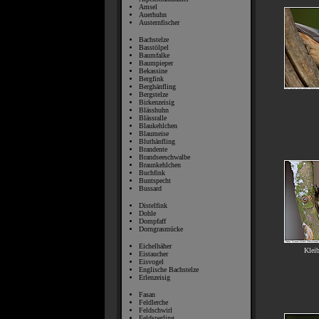
Amsel
Auerhuhn
Austernfischer
Bachstelze
Basstölpel
Baumfalke
Baumpieper
Bekassine
Bergfink
Berghänfling
Bergstelze
Birkenzeisig
Blässhuhn
Blässralle
Blaukehlchen
Blaumeise
Bluthänfling
Brandente
Brandseeschwalbe
Braunkehlchen
Buchfink
Buntspecht
Bussard
Distelfink
Dohle
Dompfaff
Dorngrasmücke
Eichelhäher
Kleib
Eistaucher
Eisvogel
Englische Bachstelze
Erlenzeisig
Fasan
Feldlerche
Feldschwirl
Feldsperling