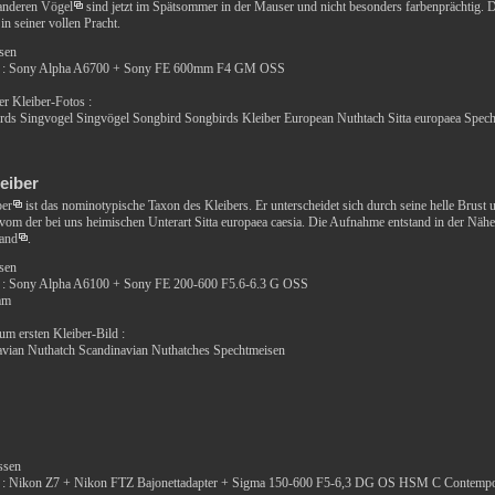
 anderen
Vögel
sind jetzt im Spätsommer in der Mauser und nicht besonders farbenprächtig. D
in seiner vollen Pracht.
ssen
a : Sony Alpha A6700 + Sony FE 600mm F4 GM OSS
r Kleiber-Fotos :
rds Singvogel Singvögel Songbird Songbirds Kleiber European Nuthtach Sitta europaea Spec
eiber
ber
ist das nominotypische Taxon des Kleibers. Er unterscheidet sich durch seine helle Brust u
 vom der bei uns heimischen Unterart Sitta europaea caesia. Die Aufnahme entstand in der Näh
and
.
ssen
 : Sony Alpha A6100 + Sony FE 200-600 F5.6-6.3 G OSS
mm
zum ersten Kleiber-Bild :
avian Nuthatch Scandinavian Nuthatches Spechtmeisen
ssen
 : Nikon Z7 + Nikon FTZ Bajonettadapter + Sigma 150-600 F5-6,3 DG OS HSM C Contemp