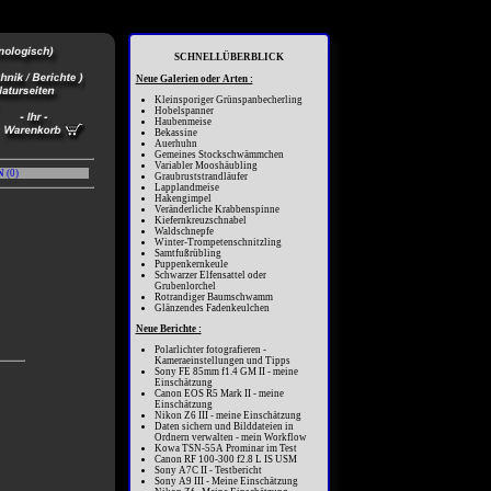
SCHNELLÜBERBLICK
Neue Galerien oder Arten :
Kleinsporiger Grünspanbecherling
Hobelspanner
Haubenmeise
Bekassine
Auerhuhn
Gemeines Stockschwämmchen
Variabler Mooshäubling
N
(
0
)
Graubruststrandläufer
Lapplandmeise
Hakengimpel
Veränderliche Krabbenspinne
Kiefernkreuzschnabel
Waldschnepfe
Winter-Trompetenschnitzling
Samtfußrübling
Puppenkernkeule
Schwarzer Elfensattel oder
Grubenlorchel
Rotrandiger Baumschwamm
Glänzendes Fadenkeulchen
Neue Berichte :
Polarlichter fotografieren -
Kameraeinstellungen und Tipps
Sony FE 85mm f1.4 GM II - meine
Einschätzung
Canon EOS R5 Mark II - meine
Einschätzung
Nikon Z6 III - meine Einschätzung
Daten sichern und Bilddateien in
Ordnern verwalten - mein Workflow
Kowa TSN-55A Prominar im Test
Canon RF 100-300 f2.8 L IS USM
Sony A7C II - Testbericht
Sony A9 III - Meine Einschätzung