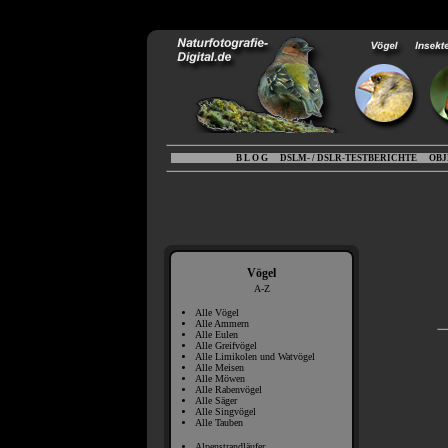
B L O G
DSLM- / DSLR-TESTBERICHTE
OBJ
Vögel
A-Z
Alle Vögel
Alle Ammern
Alle Eulen
Alle Greifvögel
Alle Limikolen und Watvögel
Alle Meisen
Alle Möwen
Alle Rabenvögel
Alle Säger
Alle Singvögel
Alle Tauben
Alpenstrandläufer