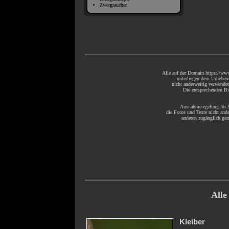
Zwergtaucher
Alle auf der Domain https://www
unterliegen dem Urheberr
nicht anderweitig verwende
Die entsprechenden Bil
Ausnahmeregelung für S
die Fotos und Texte nicht ande
anderen zugänglich gem
Alle
Kleiber