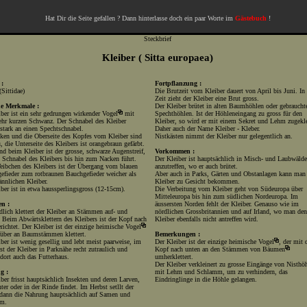
Hat Dir die Seite gefallen ? Dann hinterlasse doch ein paar Worte im
Gästebuch
!
Steckbrief
Kleiber ( Sitta europaea)
 :
Fortpflanzung :
(Sittidae)
Die Brutzeit vom Kleiber dauert von April bis Juni. In 
Zeit zieht der Kleiber eine Brut gross.
he Merkmale :
Der Kleiber brütet in alten Baumhöhlen oder gebraucht
iber ist ein sehr gedrungen wirkender
Vogel
mit
Spechthöhlen. Ist der Höhleneingang zu gross für den
ehr kurzen Schwanz. Der Schnabel des Kleiber
Kleiber, so wird er mit einem Sekret und Lehm zugekl
 stark an einen Spechtschnabel.
Daher auch der Name Kleiber - Kleber.
ken und die Oberseite des Kopfes vom Kleiber sind
Nistkästen nimmt der Kleiber nur gelegentlich an.
, die Unterseite des Kleibers ist orangebraun gefärbt.
nd beim Kleiber ist der grosse, schwarze Augenstreif,
Vorkommen :
 Schnabel des Kleibers bis hin zum Nacken führt.
Der Kleiber ist hauptsächlich in Misch- und Laubwälde
ibchen des Kleibers ist der Übergang vom blauen
anzutreffen, wo er auch brütet.
efieder zum rotbraunen Bauchgefieder weicher als
Aber auch in Parks, Gärten und Obstanlagen kann man
nnlichen Kleiber.
Kleiber zu Gesicht bekommen.
ber ist in etwa haussperlingsgross (12-15cm).
Die Verbeitung vom Kleiber geht von Südeuropa über
Mitteleuropa bis hin zum südlichen Nordeuropa. Im
en :
äussersten Norden fehlt der Kleiber. Genauso wie im
lich klettert der Kleiber an Stämmen auf- und
nördlichen Grossbritannien und auf Irland, wo man den
 Beim Abwärtsklettern des Kleibers ist der Kopf nach
Kleiber ebenfalls nicht antreffen wird.
richtet. Der Kleiber ist der einzige heimische
Vogel
füber an Baumstämmen klettert.
Bemerkungen :
ber ist wenig gesellig und lebt meist paarweise, im
Der Kleiber ist der einzige heimische
Vogel
, der mit
st der Kleiber in Parknähe recht zutraulich und
Kopf nach unten an den Stämmen von
Bäumen
dort auch das Futterhaus.
umherklettert.
Der Kleiber verkleinert zu grosse Eingänge von Nisthö
g :
mit Lehm und Schlamm, um zu verhindern, das
ber frisst hauptsächlich Insekten und deren Larven,
Eindringlinge in die Höhle gelangen.
nter oder in der Rinde findet. Im Herbst setllt der
 dann die Nahrung hauptsächlich auf Samen und
um.