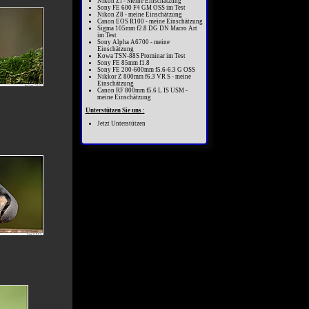
Nikon Zf - Meine Einschätzung
Sony FE 600 F4 GM OSS im Test
Nikon Z8 - meine Einschätzung
Canon EOS R100 - meine Einschätzung
Sigma 105mm f2.8 DG DN Macro Art
im Test
Sony Alpha A6700 - meine
Einschätzung
Kowa TSN-88S Prominar im Test
Sony FE 85mm f1.8
Sony FE 200-600mm f5.6-6.3 G OSS
Nikkor Z 800mm f6.3 VR S - meine
Einschätzung
Canon RF 800mm f5.6 L IS USM -
meine Einschätzung
Unterstützen Sie uns :
Jetzt Unterstützen