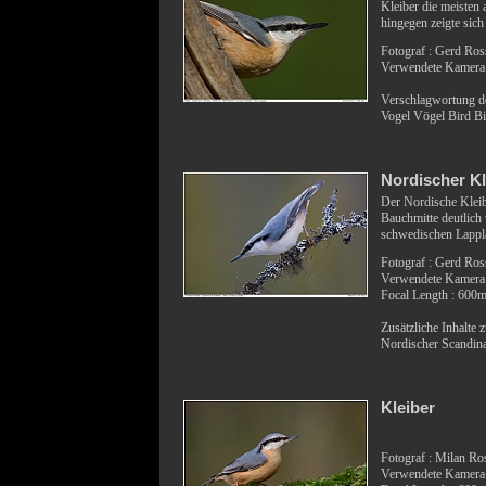
Kleiber die meisten
hingegen zeigte sich 
Fotograf : Gerd Ro
Verwendete Kamer
Verschlagwortung de
Vogel Vögel Bird Bi
Nordischer Kl
Der
Nordische Klei
Bauchmitte deutlich
schwedischen
Lappl
Fotograf : Gerd Ro
Verwendete Kamera
Focal Length : 600
Zusätzliche Inhalte 
Nordischer Scandin
Kleiber
Fotograf : Milan Ro
Verwendete Kamera