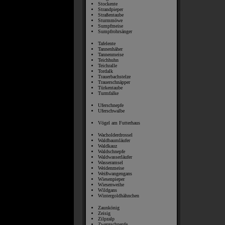
Stockente
Strandpieper
Straßentaube
Sturmmöwe
Sumpfmeise
Sumpfrohrsänger
Tafelente
Tannenhäher
Tannenmeise
Teichhuhn
Teichralle
Tordalk
Trauerbachstelze
Trauerschnäpper
Türkentaube
Turmfalke
Uferschnepfe
Uferschwalbe
Vögel am Futterhaus
Wacholderdrossel
Waldbaumläufer
Waldkauz
Waldschnepfe
Waldwasserläufer
Wasseramsel
Weidenmeise
Weißwangengans
Wiesenpieper
Wiesenweihe
Wildgans
Wintergoldhähnchen
Zaunkönig
Zeisig
Zilpzalp
Zwergschnepfe