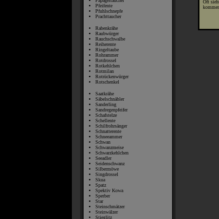
Papageitaucher
Oft sie
Pfeifente
kommen
Pfuhlschnepfe
Prachttaucher
Rabenkrähe
Raubwürger
Rauchschwalbe
Reiherente
Ringeltaube
Rohrammer
Rotdrossel
Rotkehlchen
Rotmilan
Rotrückenwürger
Rotschenkel
Saatkrähe
Säbelschnäbler
Sanderling
Sandregenpfeifer
Schafstelze
Schellente
Schilfrohrsänger
Schnatterente
Schneeammer
Schwan
Schwanzmeise
Schwarzkehlchen
Seeadler
Seidenschwanz
Silbermöwe
Singdrossel
Skua
Spatz
Spektiv Kowa
Sperber
Star
Steinschmätzer
Steinwälzer
Stieglitz