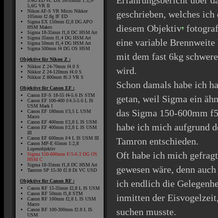
Erfahrungsbericht über
5.6G ED vs. DX 18-55mm 1:3,5-
5,6G VR II
Nikon AF-S VR Micro Nikkor
geschrieben, welches ich 
105mm f2.8g IF ED
Sigma EX 150mm f2,8 DG APO
diesem
Objektiv
fotograf
HSM Makro
Sigma 18-35mm f1,8 DC HSM Art
Sigma 35mm f1,4 DG HSM Art
eine variable Brennweite 
Sigma 50mm f1,4 DG HSM Art
Sigma 500mm f4 DG OS HSM
mit dem fast 6kg schwer
Objektive für Nikon Z :
Nikkor Z 24-70mm f4.0 S
wird.
Nikkor Z 24-120mm f4.0 S
Nikkor Z 800mm f6.3 VR S
Schon damals habe ich h
Objektive für Canon EF :
Canon EF-S 18-55 f4-5.6 IS STM
getan, weil Sigma ein äh
Canon EF 100-400 f/4.5-5.6 L IS
USM Mark I
das Sigma 150-600mm f5
Canon EF 180mm f/3,5 L USM
Macro
Canon EF 400mm f/2,8 L IS USM
habe ich mich aufgrund d
Canon EF 400mm f/2,8 L IS USM
III
Canon EF 600mm f/4 L IS USM III
Tamron entschieden.
Canon MP-E 65mm 1:2,8
Lupenobjektiv
Oft habe ich mich gefragt
Sigma 150-600mm F/5-6.3 DG OS
HSM C
Sigma 18-35mm f1,8 DC HSM Art
gewesen wäre, denn auch 
Tamron SP 15-30 f2.8 Di VC USD
Objektive für Canon RF :
ich endlich die Gelegenhe
Canon RF 15-35mm f2,8 L IS USM
Canon RF 50mm f1,8 STM
inmitten der Eisvogelzeit
Canon RF 100mm f2,8 L IS USM
Macro
suchen musste.
Canon RF 100-300mm f2.8 L IS
USM