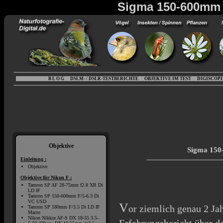
Sigma 150-600mm f
B L O G
DSLM- / DSLR-TESTBERICHTE
OBJEKTIVE IM TEST
DIGISCOP
Objektive
Sigma 150
Einleitung :
Objektive
Objektive für Nikon F :
Tamron SP AF 28-75mm f2.8 XR Di
LD IF
Tamron SP 150-600mm F/5-6.3 Di
VC USD
V
or ziemlich genau 2 Ja
Tamron SP 180mm F/3.5 Di LD IF
Macro
Nikon Nikkor AF-S DX 18-55 3.5-