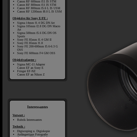
Canon RF 600mm f11 IS STM
Canon RF 800mm f11 IS STM
Canon RF 800mm f5.6 L IS USM
Canon RF 1200mm f8.0 L IS USM
Objektive für Sony E/FE :
Sigma 14mm f1.4 DG DN Art
Sigma 105mm f2.8 DG DN Macro
Art
Sigma 500mm f5.6 DG DN OS
Sports
Sony FE 85mm f1.4 GM II
Sony FE 85mm f1.8
Sony FE 200-600mm f5.6-6.3 G
OSS
Sony FE 600mm F4 GM OSS
Objektivadapter :
Sigma MC-11 Adapter
Canon EF an Sony E
Fringer EF-NZ
Canon EF an Nikon Z
Interessantes
Vorwort :
Rubrik Interessantes
Technik :
Digiscoping u. Digiskopie
Anfängertipps Fotografie