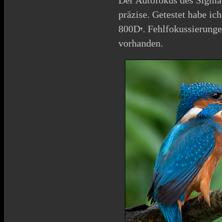
Der Autofokus des Sigma 
präzise. Getestet habe ic
800D
. Fehlfokussierunge
vorhanden.