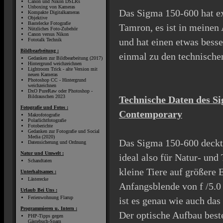
Canon und Nikon DSLRs
Unboxing von Kameras
Das Sigma 150-600 hat ex
Kompakte Digitalkameras
Objektive
Bastelecke Fotografie
Tamron, es ist in meinen 
Nützliches Foto-Zubehör
Canon versus Nikon
und hat einen etwas besse
Fototalk Technik
Bildbearbeitung :
einmal zu den technische
Gedanken zur Bildbearbeitung (2017)
Hintergrund weichzeichnen
Lightroom Trick - alte Version mit
neuen Kameras
Photoshop CC - Hintergrund
weichzeichnen
DxO PureRaw oder Photoshop -
Bildrauschen 2023
Technische Daten des 
Fotografie und Fotos :
Contemporary
Makrofotografie
Polarlichtfotografie
Fotoberichte
Gedanken zur Fotografie und Social
Media (2020)
Das Sigma 150-600 deckt
Datensicherung und Ordnung
Natur und Umwelt :
ideal also für Natur- und
Schandtaten
kleine Tiere auf größere 
Unterhaltsames :
Lästerecke
Anfangsblende von f /5.0
Urlaub Bei Uns :
Ferienwohnung Flarup
ist es genau wie auch das
Programmieren u. Intern :
Der optische Aufbau best
PHP-Tipps gegen
Gästebuch-Spam