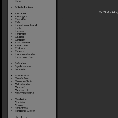
Huhn
Indische Laufente
Hat Dir die Seite 
Kampfläufer
Kanadagans
Kernbeißer
Kiebitz
Kiefernkreuzschnabel
Kleiber
Knäkente
Kohlmeise
Kolkrabe
Kormoran
Krähenscharbe
Kreuzschnabel
Krickente
Kuckuck
Küstenseeschwalbe
Kurzschnabelgans
Lachmöwe
Lapplandmeise
Löffelente
Mäusebussard
Mantelmöwe
Meerstrandläufer
Mehlschwalbe
Mittelsäger
Mittelspecht
Mönchsgrasmücke
Nebelkrähe
Neuntöter
Nilgans
Nonnengans
Nordischer Kleiber
Ohrenlerche