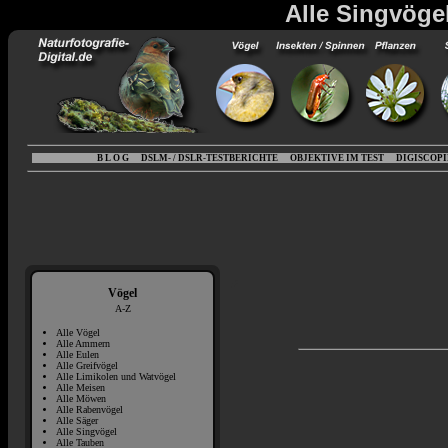
Alle Singvögel
B L O G
DSLM- / DSLR-TESTBERICHTE
OBJEKTIVE IM TEST
DIGISCOP
Vögel
A-Z
Alle Vögel
Alle Ammern
Alle Eulen
Alle Greifvögel
Alle Limikolen und Watvögel
Alle Meisen
Alle Möwen
Alle Rabenvögel
Alle Säger
Alle Singvögel
Alle Tauben