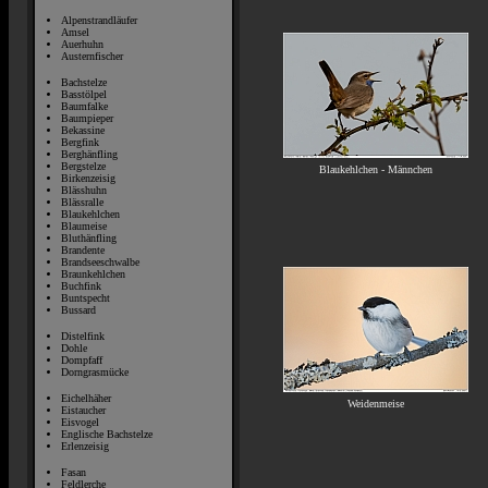
Alpenstrandläufer
Amsel
Auerhuhn
Austernfischer
Bachstelze
Basstölpel
Baumfalke
Baumpieper
Bekassine
Bergfink
Berghänfling
Bergstelze
Blaukehlchen - Männchen
Birkenzeisig
Blässhuhn
Blässralle
Blaukehlchen
Blaumeise
Bluthänfling
Brandente
Brandseeschwalbe
Braunkehlchen
Buchfink
Buntspecht
Bussard
Distelfink
Dohle
Dompfaff
Dorngrasmücke
Eichelhäher
Weidenmeise
Eistaucher
Eisvogel
Englische Bachstelze
Erlenzeisig
Fasan
Feldlerche