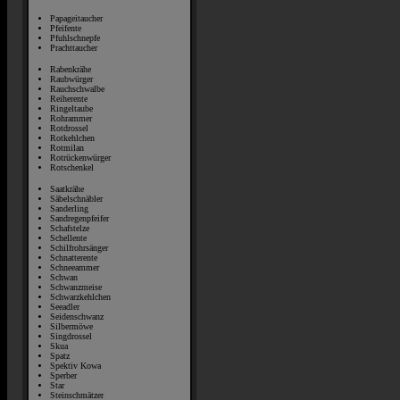
Papageitaucher
Pfeifente
Pfuhlschnepfe
Prachttaucher
Rabenkrähe
Raubwürger
Rauchschwalbe
Reiherente
Ringeltaube
Rohrammer
Rotdrossel
Rotkehlchen
Rotmilan
Rotrückenwürger
Rotschenkel
Saatkrähe
Säbelschnäbler
Sanderling
Sandregenpfeifer
Schafstelze
Schellente
Schilfrohrsänger
Schnatterente
Schneeammer
Schwan
Schwanzmeise
Schwarzkehlchen
Seeadler
Seidenschwanz
Silbermöwe
Singdrossel
Skua
Spatz
Spektiv Kowa
Sperber
Star
Steinschmätzer