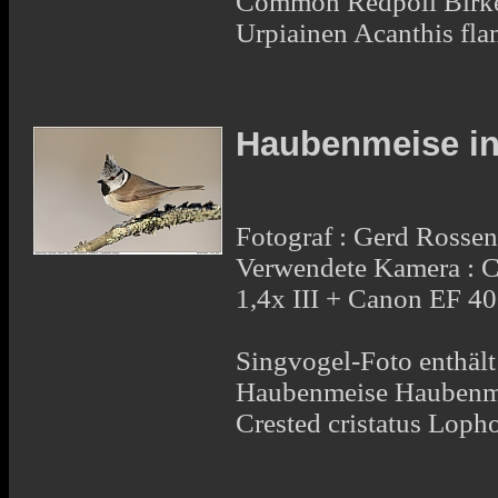
Common Redpoll Birken
Urpiainen Acanthis fl
Haubenmeise i
Fotograf : Gerd Rosse
Verwendete Kamera : 
1,4x III + Canon EF 
Singvogel-Foto enthält 
Haubenmeise Haubenm
Crested cristatus Loph