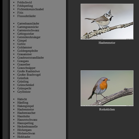
Feldschwirl
Feldsperling
Fichtenkreuzschnabel
Fitis
Flussuferläufer
Gartenbaumläufer
Gartengrasmücke
Gartenrotschwanz
Gebirgsstelze
Getreiderohrsänger
Gimpel
Haubenmeise
Girlitz
Goldammer
Goldregenpfeifer
Grauammer
Graubruststrandläufer
Graugans
Graureiher
Grauschnäpper
Große Raubmöwe
Großer Brachvogel
Grünfink
Grünling
Grünschenkel
Grünspecht
Gryllteiste
Habicht
Hänfling
Hakengimpel
Rotkehlchen
Haubenmeise
Haubentaucher
Haushuhn
Hausrotschwanz
Haussperling
Heckenbraunelle
Höckergans
Höckerschwan
Hohltaube