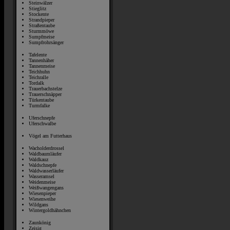
Steinwälzer
Stieglitz
Stockente
Strandpieper
Straßentaube
Sturmmöwe
Sumpfmeise
Sumpfrohrsänger
Tafelente
Tannenhäher
Tannenmeise
Teichhuhn
Teichralle
Tordalk
Trauerbachstelze
Trauerschnäpper
Türkentaube
Turmfalke
Uferschnepfe
Uferschwalbe
Vögel am Futterhaus
Wacholderdrossel
Waldbaumläufer
Waldkauz
Waldschnepfe
Waldwasserläufer
Wasseramsel
Weidenmeise
Weißwangengans
Wiesenpieper
Wiesenweihe
Wildgans
Wintergoldhähnchen
Zaunkönig
Zeisig