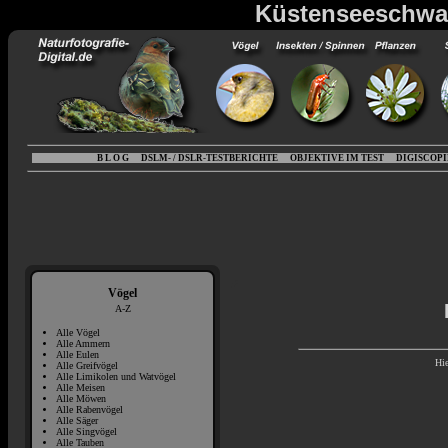
Küstenseeschwal
B L O G
DSLM- / DSLR-TESTBERICHTE
OBJEKTIVE IM TEST
DIGISCOP
Vögel
A-Z
Alle Vögel
Alle Ammern
Alle Eulen
Hie
Alle Greifvögel
Alle Limikolen und Watvögel
Alle Meisen
Alle Möwen
Alle Rabenvögel
Alle Säger
Alle Singvögel
Alle Tauben