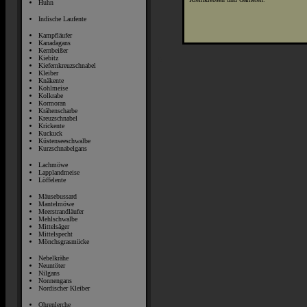
Huhn
Indische Laufente
Kampfläufer
Kanadagans
Kernbeißer
Kiebitz
Kiefernkreuzschnabel
Kleiber
Knäkente
Kohlmeise
Kolkrabe
Kormoran
Krähenscharbe
Kreuzschnabel
Krickente
Kuckuck
Küstenseeschwalbe
Kurzschnabelgans
Lachmöwe
Lapplandmeise
Löffelente
Mäusebussard
Mantelmöwe
Meerstrandläufer
Mehlschwalbe
Mittelsäger
Mittelspecht
Mönchsgrasmücke
Nebelkrähe
Neuntöter
Nilgans
Nonnengans
Nordischer Kleiber
Ohrenlerche