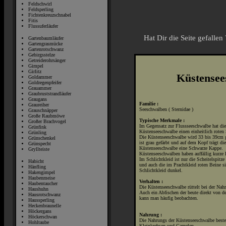
Feldschwirl
Feldsperling
Fichtenkreuzschnabel
Fitis
Flussuferläufer
Hat Dir die Seite gefalle
Gartenbaumläufer
Gartengrasmücke
Gartenrotschwanz
Gebirgsstelze
Getreiderohrsänger
Gimpel
Girlitz
Küstensee
Goldammer
Goldregenpfeifer
Grauammer
Graubruststrandläufer
Graugans
Familie :
Graureiher
Seeschwalben ( Sternidae )
Grauschnäpper
Große Raubmöwe
Typische Merkmale :
Großer Brachvogel
Im Gegensatz zur Flussseeschwalbe hat die
Grünfink
Küstenseeschwalbe einen einheitlich roten
Grünling
Die Küstenseeschwalbe wird 33 bis 39cm g
Grünschenkel
ist grau gefärbt und auf dem Kopf trägt die
Grünspecht
Küstenseeschwalbe eine Schwarze Kappe.
Gryllteiste
Küstenseeschwalben haben auffällig kurze 
Im Schlichtkleid ist nur die Scheitelspitze
Habicht
und auch die im Prachtkleid roten Beine s
Hänfling
Schlichtkleid dunkel.
Hakengimpel
Haubenmeise
Verhalten :
Haubentaucher
Die Küstenseeschwalbe rüttelt bei der Nah
Haushuhn
Auch ein Abfischen der beute direkt von d
Hausrotschwanz
kann man häufig beobachten.
Haussperling
Heckenbraunelle
Höckergans
Nahrung :
Höckerschwan
Die Nahrungs der Küstenseeschwalbe best
Hohltaube
Kleinkrebsen und Garnelen.