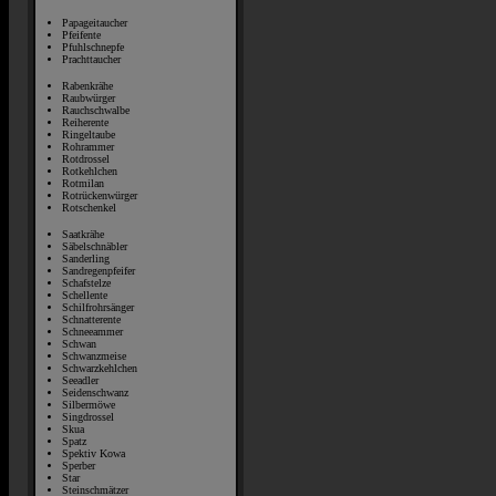
Papageitaucher
Pfeifente
Pfuhlschnepfe
Prachttaucher
Rabenkrähe
Raubwürger
Rauchschwalbe
Reiherente
Ringeltaube
Rohrammer
Rotdrossel
Rotkehlchen
Rotmilan
Rotrückenwürger
Rotschenkel
Saatkrähe
Säbelschnäbler
Sanderling
Sandregenpfeifer
Schafstelze
Schellente
Schilfrohrsänger
Schnatterente
Schneeammer
Schwan
Schwanzmeise
Schwarzkehlchen
Seeadler
Seidenschwanz
Silbermöwe
Singdrossel
Skua
Spatz
Spektiv Kowa
Sperber
Star
Steinschmätzer