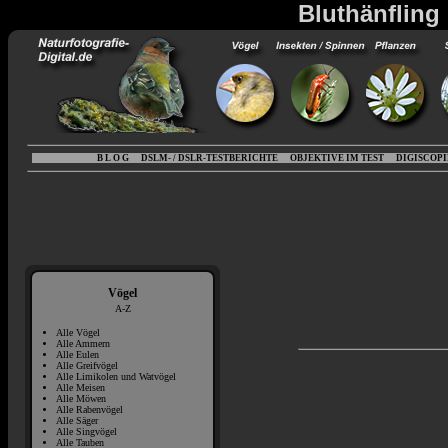
Bluthänfling 
B L O G
DSLM- / DSLR-TESTBERICHTE
OBJEKTIVE IM TEST
DIGISCOP
Vögel
A-Z
Alle Vögel
Alle Ammern
Alle Eulen
Alle Greifvögel
Alle Limikolen und Watvögel
Alle Meisen
Alle Möwen
Alle Rabenvögel
Alle Säger
Alle Singvögel
Alle Tauben