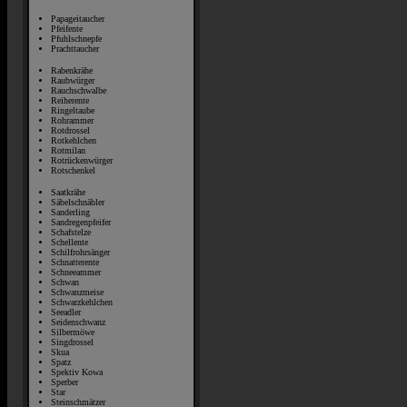
Papageitaucher
Pfeifente
Pfuhlschnepfe
Prachttaucher
Rabenkrähe
Raubwürger
Rauchschwalbe
Reiherente
Ringeltaube
Rohrammer
Rotdrossel
Rotkehlchen
Rotmilan
Rotrückenwürger
Rotschenkel
Saatkrähe
Säbelschnäbler
Sanderling
Sandregenpfeifer
Schafstelze
Schellente
Schilfrohrsänger
Schnatterente
Schneeammer
Schwan
Schwanzmeise
Schwarzkehlchen
Seeadler
Seidenschwanz
Silbermöwe
Singdrossel
Skua
Spatz
Spektiv Kowa
Sperber
Star
Steinschmätzer