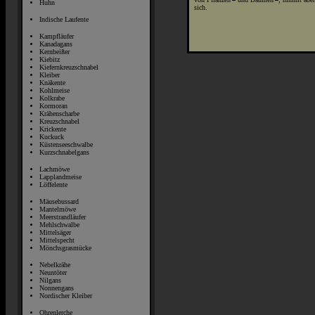
Huhn
sich.
Indische Laufente
Kampfläufer
Kanadagans
Kernbeißer
Kiebitz
Kiefernkreuzschnabel
Kleiber
Knäkente
Kohlmeise
Kolkrabe
Kormoran
Krähenscharbe
Kreuzschnabel
Krickente
Kuckuck
Küstenseeschwalbe
Kurzschnabelgans
Lachmöwe
Lapplandmeise
Löffelente
Mäusebussard
Mantelmöwe
Meerstrandläufer
Mehlschwalbe
Mittelsäger
Mittelspecht
Mönchsgrasmücke
Nebelkrähe
Neuntöter
Nilgans
Nonnengans
Nordischer Kleiber
Ohrenlerche