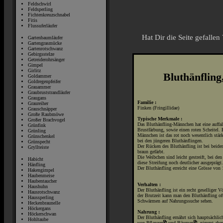
Feldschwirl
Feldsperling
Fichtenkreuzschnabel
Fitis
Flussuferläufer
Hat Dir die Seite gefalle
Gartenbaumläufer
Gartengrasmücke
Gartenrotschwanz
Gebirgsstelze
Getreiderohrsänger
Gimpel
Girlitz
Bluthänfling
Goldammer
Goldregenpfeifer
Grauammer
Graubruststrandläufer
Graugans
Familie :
Graureiher
Finken (Fringillidae)
Grauschnäpper
Große Raubmöwe
Typische Merkmale :
Großer Brachvogel
Das Bluthänfling-Männchen hat eine auffal
Grünfink
Brustfärbung, sowie einen roten Scheitel. B
Grünling
Männchen ist das rot noch wesentlich stärk
Grünschenkel
bei den jüngeren Bluthänflingen.
Grünspecht
Der Rücken des Bluthänfling ist bei beide
Gryllteiste
braun gefärbt.
Die Weibchen sind leicht gestreift, bei den
Habicht
diese Streifung noch deutlicher ausgeprägt.
Hänfling
Der Bluthänfling erreicht eine Grösse von
Hakengimpel
Haubenmeise
Haubentaucher
Verhalten :
Haushuhn
Der Bluthänfling ist ein recht geselliger
Vö
Hausrotschwanz
der Brutzeit kann man den Bluthänfling oft
Haussperling
Schwärmen auf Nahrungssuche sehen.
Heckenbraunelle
Höckergans
Nahrung :
Höckerschwan
Der Bluthänfling ernährt sich hauptsächli
Hohltaube
von
Pflanzen
und
Bäumen
, nimmt aber