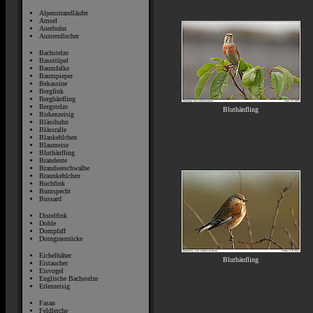
Alpenstrandläufer
Amsel
Auerhuhn
Austernfischer
Bachstelze
Basstölpel
Baumfalke
Baumpieper
Bekassine
Bergfink
Berghänfling
Bergstelze
Bluthänfling
Birkenzeisig
Blässhuhn
Blässralle
Blaukehlchen
Blaumeise
Bluthänfling
Brandente
Brandseeschwalbe
Braunkehlchen
Buchfink
Buntspecht
Bussard
Distelfink
Dohle
Dompfaff
Dorngrasmücke
Eichelhäher
Bluthänfling
Eistaucher
Eisvogel
Englische Bachstelze
Erlenzeisig
Fasan
Feldlerche