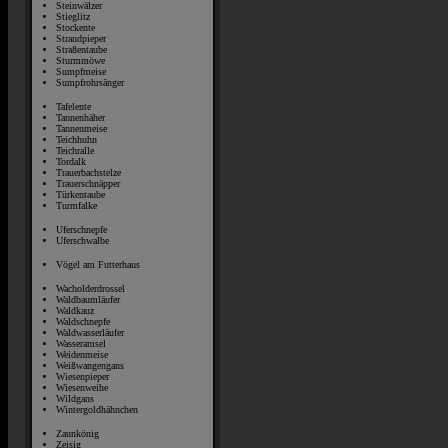
Steinwälzer
Stieglitz
Stockente
Strandpieper
Straßentaube
Sturmmöwe
Sumpfmeise
Sumpfrohrsänger
Tafelente
Tannenhäher
Tannenmeise
Teichhuhn
Teichralle
Tordalk
Trauerbachstelze
Trauerschnäpper
Türkentaube
Turmfalke
Uferschnepfe
Uferschwalbe
Vögel am Futterhaus
Wacholderdrossel
Waldbaumläufer
Waldkauz
Waldschnepfe
Waldwasserläufer
Wasseramsel
Weidenmeise
Weißwangengans
Wiesenpieper
Wiesenweihe
Wildgans
Wintergoldhähnchen
Zaunkönig
Zeisig