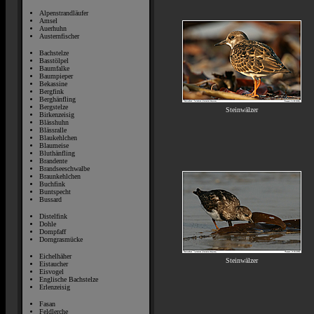
Alpenstrandläufer
Amsel
Auerhuhn
Austernfischer
Bachstelze
Basstölpel
Baumfalke
Baumpieper
Bekassine
Bergfink
Berghänfling
Bergstelze
Steinwälzer
Birkenzeisig
Blässhuhn
Blässralle
Blaukehlchen
Blaumeise
Bluthänfling
Brandente
Brandseeschwalbe
Braunkehlchen
Buchfink
Buntspecht
Bussard
Distelfink
Dohle
Dompfaff
Dorngrasmücke
Eichelhäher
Steinwälzer
Eistaucher
Eisvogel
Englische Bachstelze
Erlenzeisig
Fasan
Feldlerche