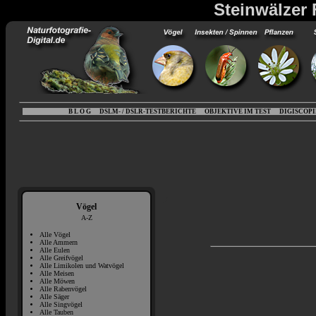
Steinwälzer 
B L O G
DSLM- / DSLR-TESTBERICHTE
OBJEKTIVE IM TEST
DIGISCOP
Vögel
A-Z
Alle Vögel
Alle Ammern
Alle Eulen
Alle Greifvögel
Alle Limikolen und Watvögel
Alle Meisen
Alle Möwen
Alle Rabenvögel
Alle Säger
Alle Singvögel
Alle Tauben