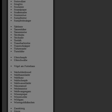
Steinwälzer
Stieglitz
Stockente
Strandpieper
Straßentaube
Sturmmöwe
Sumpfmeise
Sumpfrohrsänger
Tafelente
Tannenhäher
Tannenmeise
Teichhuhn
Teichralle
Tordalk
Trauerbachstelze
Trauerschnäpper
Türkentaube
Turmfalke
Uferschnepfe
Uferschwalbe
Vögel am Futterhaus
Wacholderdrossel
Waldbaumläufer
Waldkauz
Waldschnepfe
Waldwasserläufer
Wasseramsel
Weidenmeise
Weißwangengans
Wiesenpieper
Wiesenweihe
Wildgans
Wintergoldhähnchen
Zaunkönig
Zeisig