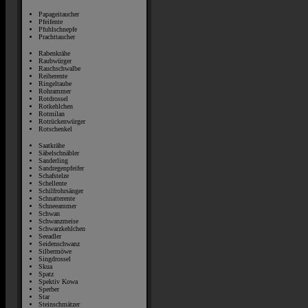
Papageitaucher
Pfeifente
Pfuhlschnepfe
Prachttaucher
Rabenkrähe
Raubwürger
Rauchschwalbe
Reiherente
Ringeltaube
Rohrammer
Rotdrossel
Rotkehlchen
Rotmilan
Rotrückenwürger
Rotschenkel
Saatkrähe
Säbelschnäbler
Sanderling
Sandregenpfeifer
Schafstelze
Schellente
Schilfrohrsänger
Schnatterente
Schneeammer
Schwan
Schwanzmeise
Schwarzkehlchen
Seeadler
Seidenschwanz
Silbermöwe
Singdrossel
Skua
Spatz
Spektiv Kowa
Sperber
Star
Steinschmätzer