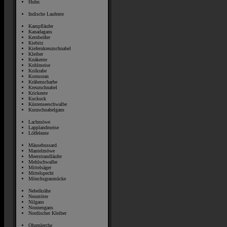
Huhn
Indische Laufente
Kampfläufer
Kanadagans
Kernbeißer
Kiebitz
Kiefernkreuzschnabel
Kleiber
Knäkente
Kohlmeise
Kolkrabe
Kormoran
Krähenscharbe
Kreuzschnabel
Krickente
Kuckuck
Küstenseeschwalbe
Kurzschnabelgans
Lachmöwe
Lapplandmeise
Löffelente
Mäusebussard
Mantelmöwe
Meerstrandläufer
Mehlschwalbe
Mittelsäger
Mittelspecht
Mönchsgrasmücke
Nebelkrähe
Neuntöter
Nilgans
Nonnengans
Nordischer Kleiber
Ohrenlerche