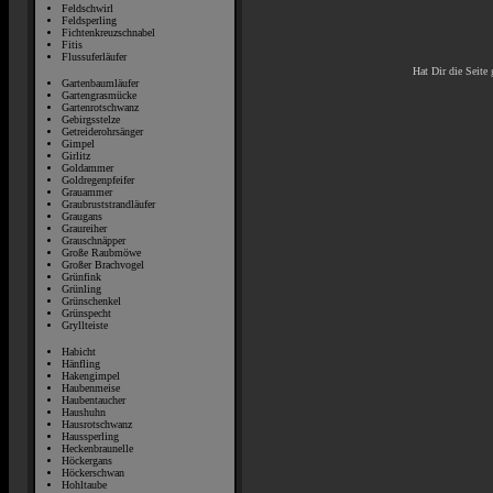
Feldschwirl
Feldsperling
Fichtenkreuzschnabel
Fitis
Flussuferläufer
Hat Dir die Seite 
Gartenbaumläufer
Gartengrasmücke
Gartenrotschwanz
Gebirgsstelze
Getreiderohrsänger
Gimpel
Girlitz
Goldammer
Goldregenpfeifer
Grauammer
Graubruststrandläufer
Graugans
Graureiher
Grauschnäpper
Große Raubmöwe
Großer Brachvogel
Grünfink
Grünling
Grünschenkel
Grünspecht
Gryllteiste
Habicht
Hänfling
Hakengimpel
Haubenmeise
Haubentaucher
Haushuhn
Hausrotschwanz
Haussperling
Heckenbraunelle
Höckergans
Höckerschwan
Hohltaube