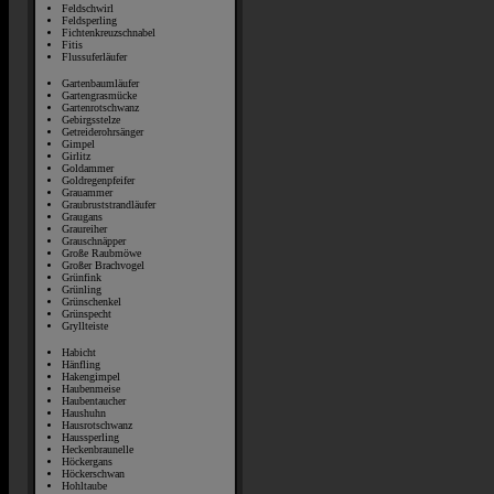
Feldschwirl
Feldsperling
Fichtenkreuzschnabel
Fitis
Flussuferläufer
Gartenbaumläufer
Gartengrasmücke
Gartenrotschwanz
Gebirgsstelze
Getreiderohrsänger
Gimpel
Girlitz
Goldammer
Goldregenpfeifer
Grauammer
Graubruststrandläufer
Graugans
Graureiher
Grauschnäpper
Große Raubmöwe
Großer Brachvogel
Grünfink
Grünling
Grünschenkel
Grünspecht
Gryllteiste
Habicht
Hänfling
Hakengimpel
Haubenmeise
Haubentaucher
Haushuhn
Hausrotschwanz
Haussperling
Heckenbraunelle
Höckergans
Höckerschwan
Hohltaube