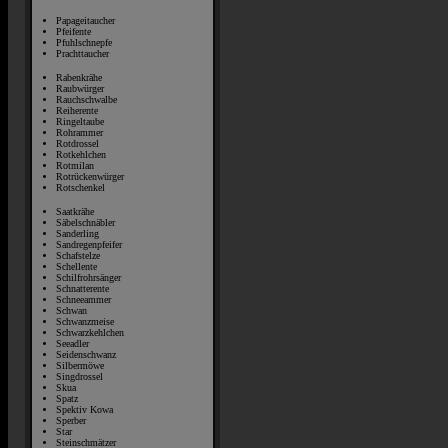
Papageitaucher
Pfeifente
Pfuhlschnepfe
Prachttaucher
Rabenkrähe
Raubwürger
Rauchschwalbe
Reiherente
Ringeltaube
Rohrammer
Rotdrossel
Rotkehlchen
Rotmilan
Rotrückenwürger
Rotschenkel
Saatkrähe
Säbelschnäbler
Sanderling
Sandregenpfeifer
Schafstelze
Schellente
Schilfrohrsänger
Schnatterente
Schneeammer
Schwan
Schwanzmeise
Schwarzkehlchen
Seeadler
Seidenschwanz
Silbermöwe
Singdrossel
Skua
Spatz
Spektiv Kowa
Sperber
Star
Steinschmätzer