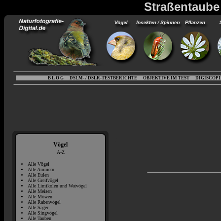
Straßentaube 
B L O G
DSLM- / DSLR-TESTBERICHTE
OBJEKTIVE IM TEST
DIGISCOP
Vögel
A-Z
Alle Vögel
Alle Ammern
Alle Eulen
Alle Greifvögel
Alle Limikolen und Watvögel
Alle Meisen
Alle Möwen
Alle Rabenvögel
Alle Säger
Alle Singvögel
Alle Tauben