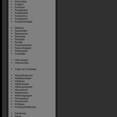
Steinwälzer
Stieglitz
Stockente
Strandpieper
Straßentaube
Sturmmöwe
Sumpfmeise
Sumpfrohrsänger
Tafelente
Tannenhäher
Tannenmeise
Teichhuhn
Teichralle
Tordalk
Trauerbachstelze
Trauerschnäpper
Türkentaube
Turmfalke
Uferschnepfe
Uferschwalbe
Vögel am Futterhaus
Wacholderdrossel
Waldbaumläufer
Waldkauz
Waldschnepfe
Waldwasserläufer
Wasseramsel
Weidenmeise
Weißwangengans
Wiesenpieper
Wiesenweihe
Wildgans
Wintergoldhähnchen
Zaunkönig
Zeisig