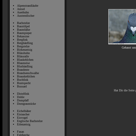
Alpenstrandläufer
Amsel
Auerhuhn
Austernfischer
Bachstelze
Basstölpel
Baumfalke
Baumpieper
Bekassine
Bergfink
Berghänfling
Bergstelze
Gehasst und
Birkenzeisig
Blässhuhn
Blässralle
Blaukehlchen
Blaumeise
Bluthänfling
Brandente
Brandseeschwalbe
Braunkehlchen
Buchfink
Buntspecht
Bussard
Hat Dir die Seite 
Distelfink
Dohle
Dompfaff
Dorngrasmücke
Eichelhäher
Eistaucher
Eisvogel
Englische Bachstelze
Erlenzeisig
Fasan
Feldlerche