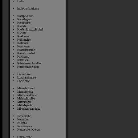
Huhn
Indische Laufente
Kampfläufer
Kanadagans
Kernbeißer
Kiebitz
Kiefernkreuzschnabel
Kleiber
Knäkente
Kohlmeise
Kolkrabe
Kormoran
Krähenscharbe
Kreuzschnabel
Krickente
Kuckuck
Küstenseeschwalbe
Kurzschnabelgans
Lachmöwe
Lapplandmeise
Löffelente
Mäusebussard
Mantelmöwe
Meerstrandläufer
Mehlschwalbe
Mittelsäger
Mittelspecht
Mönchsgrasmücke
Nebelkrähe
Neuntöter
Nilgans
Nonnengans
Nordischer Kleiber
Ohrenlerche