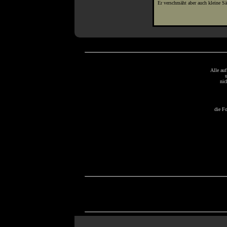
Er verschmäht aber auch kleine S
Alle auf
u
nic
die Fo