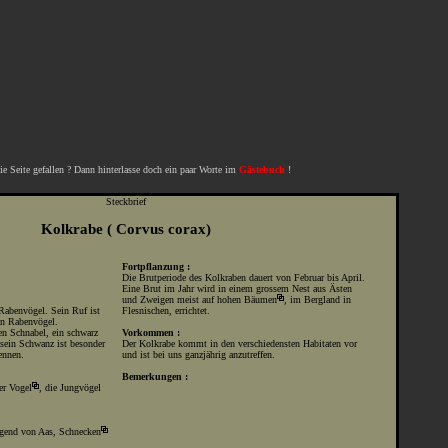
ie Seite gefallen ? Dann hinterlasse doch ein paar Worte im
Gästebuch
!
Steckbrief
Kolkrabe ( Corvus corax)
Fortpflanzung :
Die Brutperiode des Kolkraben dauert von Februar bis April.
Eine Brut im Jahr wird in einem grossem Nest aus Ästen
und Zweigen meist auf hohen
Bäumen
, im Bergland in
 Rabenvögel. Sein Ruf ist
Flesnischen, errichtet.
ren Rabenvögel.
gen Schnabel, ein schwarz
Vorkommen :
 sein Schwanz ist besonder
Der Kolkrabe kommt in den verschiedensten Habitaten vor
ennen.
und ist bei uns ganzjährig anzutreffen.
Bemerkungen :
ger
Vogel
, die Jungvögel
egend von Aas,
Schnecken