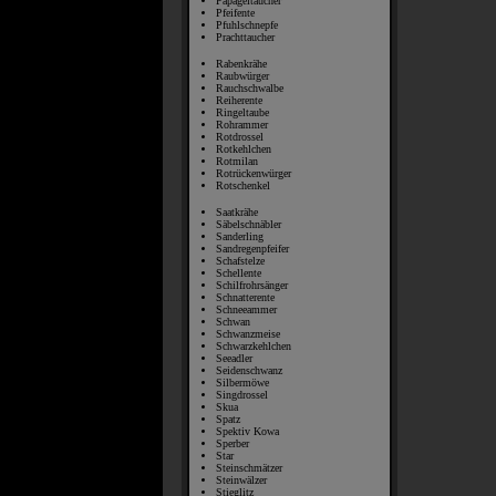
Papageitaucher
Pfeifente
Pfuhlschnepfe
Prachttaucher
Rabenkrähe
Raubwürger
Rauchschwalbe
Reiherente
Ringeltaube
Rohrammer
Rotdrossel
Rotkehlchen
Rotmilan
Rotrückenwürger
Rotschenkel
Saatkrähe
Säbelschnäbler
Sanderling
Sandregenpfeifer
Schafstelze
Schellente
Schilfrohrsänger
Schnatterente
Schneeammer
Schwan
Schwanzmeise
Schwarzkehlchen
Seeadler
Seidenschwanz
Silbermöwe
Singdrossel
Skua
Spatz
Spektiv Kowa
Sperber
Star
Steinschmätzer
Steinwälzer
Stieglitz