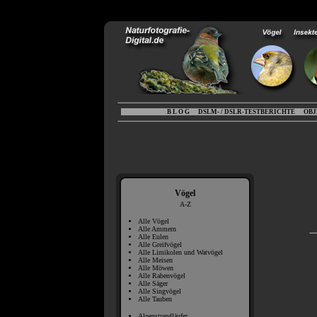
B L O G
DSLM- / DSLR-TESTBERICHTE
OBJ
Vögel
A-Z
Alle Vögel
Alle Ammern
Alle Eulen
Alle Greifvögel
Alle Limikolen und Watvögel
Alle Meisen
Alle Möwen
Alle Rabenvögel
Alle Säger
Alle Singvögel
Alle Tauben
Alpenstrandläufer