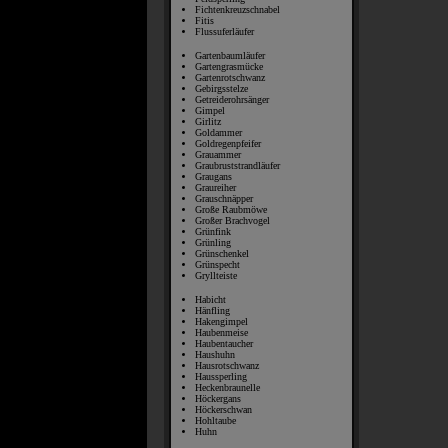
Fichtenkreuzschnabel
Fitis
Flussuferläufer
Gartenbaumläufer
Gartengrasmücke
Gartenrotschwanz
Gebirgsstelze
Getreiderohrsänger
Gimpel
Girlitz
Goldammer
Goldregenpfeifer
Grauammer
Graubruststrandläufer
Graugans
Graureiher
Grauschnäpper
Große Raubmöwe
Großer Brachvogel
Grünfink
Grünling
Grünschenkel
Grünspecht
Gryllteiste
Habicht
Hänfling
Hakengimpel
Haubenmeise
Haubentaucher
Haushuhn
Hausrotschwanz
Haussperling
Heckenbraunelle
Höckergans
Höckerschwan
Hohltaube
Huhn