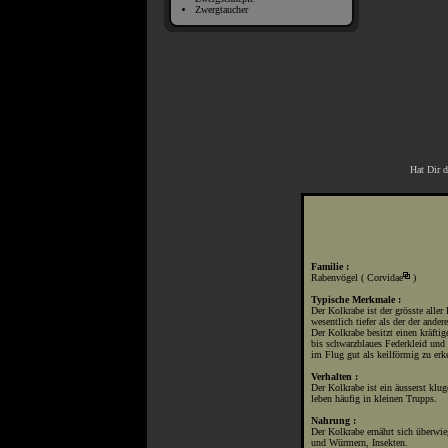
Zwergtaucher
Hat Dir d
Familie :
Rabenvögel (
Corvidae
)
Typische Merkmale :
Der Kolkrabe ist der grösste aller
wesentlich tiefer als der der ande
Der Kolkrabe besitzt einen kräfti
bis schwarzblaues Federkleid und
im Flug gut als keilförmig zu erk
Verhalten :
Der Kolkrabe ist ein äusserst klu
leben häufig in kleinen Trupps.
Nahrung :
Der Kolkrabe ernährt sich überwi
und Würmern, Insekten.