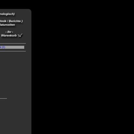
N
(
0
)