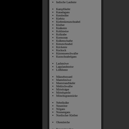
Indische Laufente
Kampfläufer
Kanadagans
Kernbeißer
Kiebitz
Kiefernkreuzschnabel
Kleiber
Knäkente
Kohlmeise
Kolkrabe
Kormoran
Krähenscharbe
Kreuzschnabel
Krickente
Kuckuck
Küstenseeschwalbe
Kurzschnabelgans
Lachmöwe
Lapplandmeise
Löffelente
Mäusebussard
Mantelmöwe
Meerstrandläufer
Mehlschwalbe
Mittelsäger
Mittelspecht
Mönchsgrasmücke
Nebelkrähe
Neuntöter
Nilgans
Nonnengans
Nordischer Kleiber
Ohrenlerche