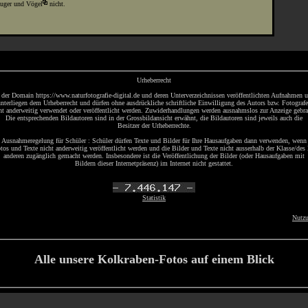
äuger und
Vögel
nicht.
Urheberrecht
 der Domain https://www.naturfotografie-digital.de und deren Unterverzeichnissen veröffentlichten Aufnahmen 
nterliegen dem Urheberrecht und dürfen ohne ausdrückliche schriftliche Einwilligung des Autors bzw. Fotograf
ht anderweitig verwendet oder veröffentlicht werden. Zuwiderhandlungen werden ausnahmslos zur Anzeige gebra
Die entsprechenden Bildautoren sind in der Grossbildansicht erwähnt, die Bildautoren sind jeweils auch die
Besitzer der Urheberrechte.
Ausnahmeregelung für Schüler : Schüler dürfen Texte und Bilder für Ihre Hausaufgaben dann verwenden, wenn
tos und Texte nicht anderweitig veröffentlicht werden und die Bilder und Texte nicht ausserhalb der Klasse/des
anderen zugänglich gemacht werden. Insbesondere ist die Veröffentlichung der Bilder (oder Hausaufgaben mit
Bildern dieser Internetpräsenz) im Internet nicht gestattet.
Statistik
Nutz
Alle unsere Kolkraben-Fotos auf einem Blick