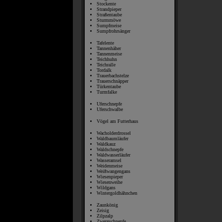
Stockente
Strandpieper
Straßentaube
Sturmmöwe
Sumpfmeise
Sumpfrohrsänger
Tafelente
Tannenhäher
Tannenmeise
Teichhuhn
Teichralle
Tordalk
Trauerbachstelze
Trauerschnäpper
Türkentaube
Turmfalke
Uferschnepfe
Uferschwalbe
Vögel am Futterhaus
Wacholderdrossel
Waldbaumläufer
Waldkauz
Waldschnepfe
Waldwasserläufer
Wasseramsel
Weidenmeise
Weißwangengans
Wiesenpieper
Wiesenweihe
Wildgans
Wintergoldhähnchen
Zaunkönig
Zeisig
Zilpzalp
Zwergschnepfe