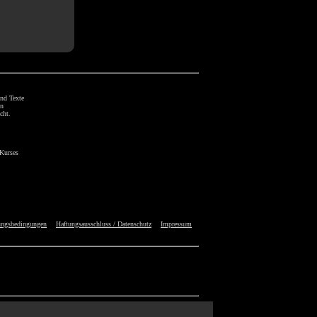
und Texte
en
cht.
 Kurses
ungsbedingungen
Haftungsausschluss / Datenschutz
Impressum