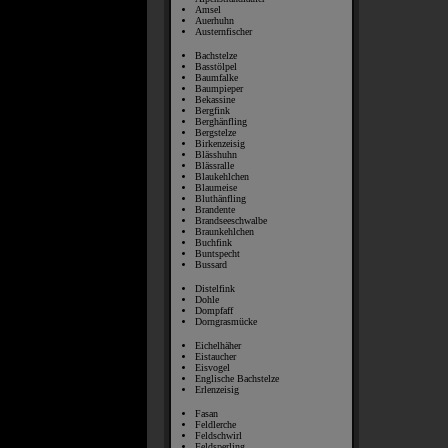
Amsel
Auerhuhn
Austernfischer
Bachstelze
Basstölpel
Baumfalke
Baumpieper
Bekassine
Bergfink
Berghänfling
Bergstelze
Birkenzeisig
Blässhuhn
Blässralle
Blaukehlchen
Blaumeise
Bluthänfling
Brandente
Brandseeschwalbe
Braunkehlchen
Buchfink
Buntspecht
Bussard
Distelfink
Dohle
Dompfaff
Dorngrasmücke
Eichelhäher
Eistaucher
Eisvogel
Englische Bachstelze
Erlenzeisig
Fasan
Feldlerche
Feldschwirl
Feldsperling