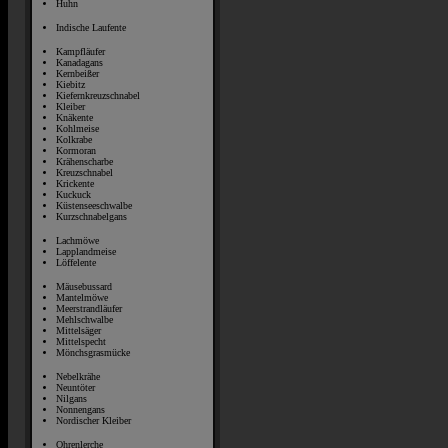
Huhn
Indische Laufente
Kampfläufer
Kanadagans
Kernbeißer
Kiebitz
Kiefernkreuzschnabel
Kleiber
Knäkente
Kohlmeise
Kolkrabe
Kormoran
Krähenscharbe
Kreuzschnabel
Krickente
Kuckuck
Küstenseeschwalbe
Kurzschnabelgans
Lachmöwe
Lapplandmeise
Löffelente
Mäusebussard
Mantelmöwe
Meerstrandläufer
Mehlschwalbe
Mittelsäger
Mittelspecht
Mönchsgrasmücke
Nebelkrähe
Neuntöter
Nilgans
Nonnengans
Nordischer Kleiber
Ohrenlerche