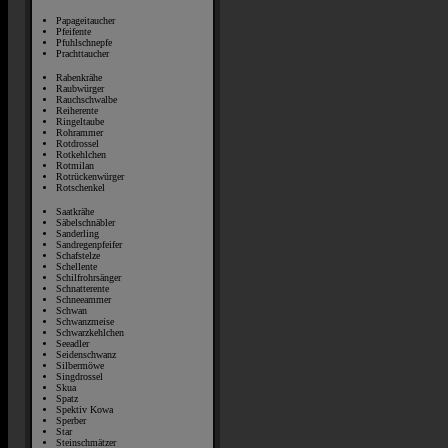
Papageitaucher
Pfeifente
Pfuhlschnepfe
Prachttaucher
Rabenkrähe
Raubwürger
Rauchschwalbe
Reiherente
Ringeltaube
Rohrammer
Rotdrossel
Rotkehlchen
Rotmilan
Rotrückenwürger
Rotschenkel
Saatkrähe
Säbelschnäbler
Sanderling
Sandregenpfeifer
Schafstelze
Schellente
Schilfrohrsänger
Schnatterente
Schneeammer
Schwan
Schwanzmeise
Schwarzkehlchen
Seeadler
Seidenschwanz
Silbermöwe
Singdrossel
Skua
Spatz
Spektiv Kowa
Sperber
Star
Steinschmätzer