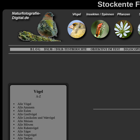
Stockente F
B L O G
DSLM- / DSLR-TESTBERICHTE
OBJEKTIVE IM TEST
DIGISCOP
Vögel
A-Z
Alle Vögel
Alle Ammern
Alle Eulen
Alle Greifvögel
Alle Limikolen und Watvögel
Alle Meisen
Alle Möwen
Alle Rabenvögel
Alle Säger
Alle Singvögel
Alle Tauben