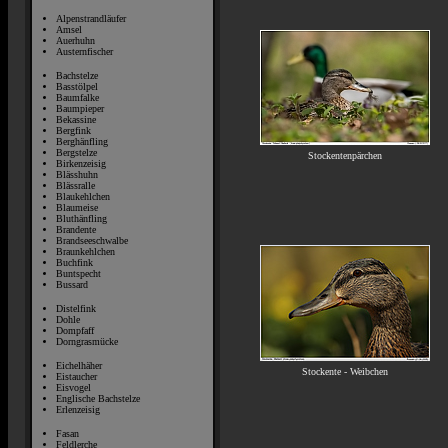
Alpenstrandläufer
Amsel
Auerhuhn
Austernfischer
Bachstelze
Basstölpel
Baumfalke
Baumpieper
Bekassine
Bergfink
Berghänfling
Bergstelze
Stockentenpärchen
Birkenzeisig
Blässhuhn
Blässralle
Blaukehlchen
Blaumeise
Bluthänfling
Brandente
Brandseeschwalbe
Braunkehlchen
Buchfink
Buntspecht
Bussard
Distelfink
Dohle
Dompfaff
Dorngrasmücke
Eichelhäher
Stockente - Weibchen
Eistaucher
Eisvogel
Englische Bachstelze
Erlenzeisig
Fasan
Feldlerche