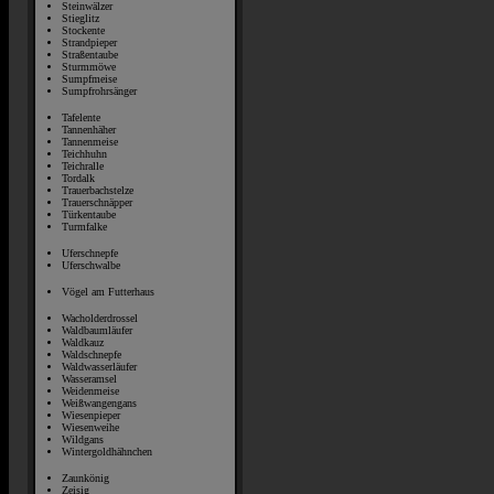
Steinwälzer
Stieglitz
Stockente
Strandpieper
Straßentaube
Sturmmöwe
Sumpfmeise
Sumpfrohrsänger
Tafelente
Tannenhäher
Tannenmeise
Teichhuhn
Teichralle
Tordalk
Trauerbachstelze
Trauerschnäpper
Türkentaube
Turmfalke
Uferschnepfe
Uferschwalbe
Vögel am Futterhaus
Wacholderdrossel
Waldbaumläufer
Waldkauz
Waldschnepfe
Waldwasserläufer
Wasseramsel
Weidenmeise
Weißwangengans
Wiesenpieper
Wiesenweihe
Wildgans
Wintergoldhähnchen
Zaunkönig
Zeisig