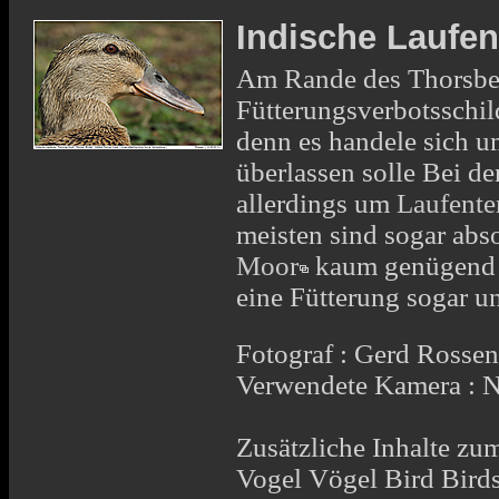
Indische Laufen
Am Rande des Thorsb
Fütterungsverbotsschild
denn es handele sich um
überlassen solle Bei d
allerdings um
Laufente
meisten sind sogar abs
Moor
kaum genügend na
eine Fütterung sogar un
Fotograf : Gerd Rosse
Verwendete Kamera : 
Zusätzliche Inhalte zum
Vogel Vögel Bird Bird