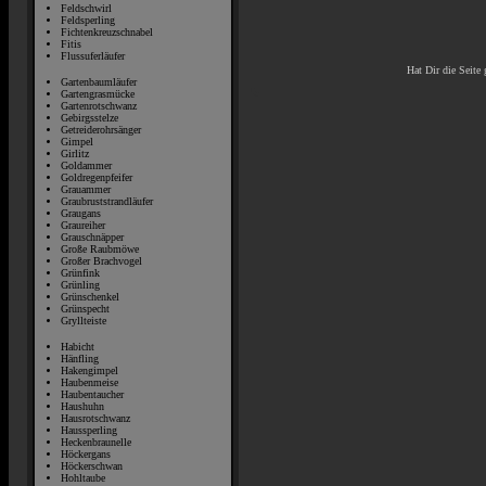
Feldschwirl
Feldsperling
Fichtenkreuzschnabel
Fitis
Flussuferläufer
Hat Dir die Seite 
Gartenbaumläufer
Gartengrasmücke
Gartenrotschwanz
Gebirgsstelze
Getreiderohrsänger
Gimpel
Girlitz
Goldammer
Goldregenpfeifer
Grauammer
Graubruststrandläufer
Graugans
Graureiher
Grauschnäpper
Große Raubmöwe
Großer Brachvogel
Grünfink
Grünling
Grünschenkel
Grünspecht
Gryllteiste
Habicht
Hänfling
Hakengimpel
Haubenmeise
Haubentaucher
Haushuhn
Hausrotschwanz
Haussperling
Heckenbraunelle
Höckergans
Höckerschwan
Hohltaube