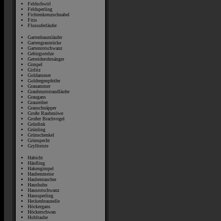
Feldschwirl
Feldsperling
Fichtenkreuzschnabel
Fitis
Flussuferläufer
Gartenbaumläufer
Gartengrasmücke
Gartenrotschwanz
Gebirgsstelze
Getreiderohrsänger
Gimpel
Girlitz
Goldammer
Goldregenpfeifer
Grauammer
Graubruststrandläufer
Graugans
Graureiher
Grauschnäpper
Große Raubmöwe
Großer Brachvogel
Grünfink
Grünling
Grünschenkel
Grünspecht
Gryllteiste
Habicht
Hänfling
Hakengimpel
Haubenmeise
Haubentaucher
Haushuhn
Hausrotschwanz
Haussperling
Heckenbraunelle
Höckergans
Höckerschwan
Hohltaube