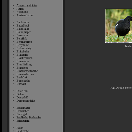
Alpenstrandläufer
Amsel
Auerhuhn
Austernfischer
Bachstelze
Basstölpel
Baumfalke
Baumpieper
Bekassine
Bergfink
Berghänfling
Bergstelze
Teichr
Birkenzeisig
Blässhuhn
Blässralle
Blaukehlchen
Blaumeise
Bluthänfling
Brandente
Brandseeschwalbe
Braunkehlchen
Buchfink
Buntspecht
Bussard
Hat Dir die Seite 
Distelfink
Dohle
Dompfaff
Dorngrasmücke
Eichelhäher
Eistaucher
Eisvogel
Englische Bachstelze
Erlenzeisig
Fasan
Feldlerche