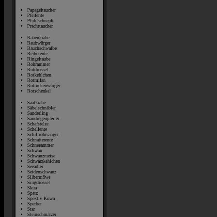
Papageitaucher
Pfeifente
Pfuhlschnepfe
Prachttaucher
Rabenkrähe
Raubwürger
Rauchschwalbe
Reiherente
Ringeltaube
Rohrammer
Rotdrossel
Rotkehlchen
Rotmilan
Rotrückenwürger
Rotschenkel
Saatkrähe
Säbelschnäbler
Sanderling
Sandregenpfeifer
Schafstelze
Schellente
Schilfrohrsänger
Schnatterente
Schneeammer
Schwan
Schwanzmeise
Schwarzkehlchen
Seeadler
Seidenschwanz
Silbermöwe
Singdrossel
Skua
Spatz
Spektiv Kowa
Sperber
Star
Steinschmätzer