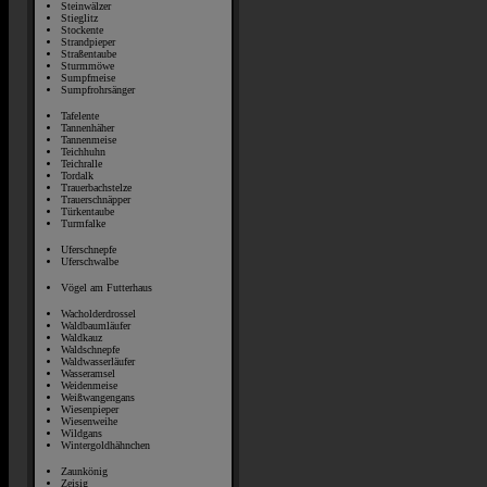
Steinwälzer
Stieglitz
Stockente
Strandpieper
Straßentaube
Sturmmöwe
Sumpfmeise
Sumpfrohrsänger
Tafelente
Tannenhäher
Tannenmeise
Teichhuhn
Teichralle
Tordalk
Trauerbachstelze
Trauerschnäpper
Türkentaube
Turmfalke
Uferschnepfe
Uferschwalbe
Vögel am Futterhaus
Wacholderdrossel
Waldbaumläufer
Waldkauz
Waldschnepfe
Waldwasserläufer
Wasseramsel
Weidenmeise
Weißwangengans
Wiesenpieper
Wiesenweihe
Wildgans
Wintergoldhähnchen
Zaunkönig
Zeisig