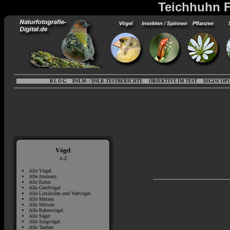
Teichhuhn F
B L O G
DSLM- / DSLR-TESTBERICHTE
OBJEKTIVE IM TEST
DIGISCOP
Vögel
A-Z
Alle Vögel
Alle Ammern
Alle Eulen
Alle Greifvögel
Alle Limikolen und Watvögel
Alle Meisen
Alle Möwen
Alle Rabenvögel
Alle Säger
Alle Singvögel
Alle Tauben