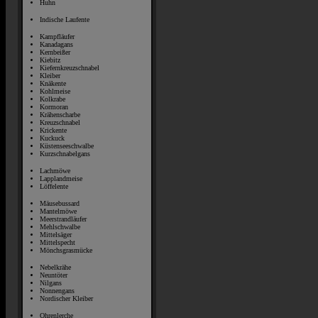
Huhn
Indische Laufente
Kampfläufer
Kanadagans
Kernbeißer
Kiebitz
Kiefernkreuzschnabel
Kleiber
Knäkente
Kohlmeise
Kolkrabe
Kormoran
Krähenscharbe
Kreuzschnabel
Krickente
Kuckuck
Küstenseeschwalbe
Kurzschnabelgans
Lachmöwe
Lapplandmeise
Löffelente
Mäusebussard
Mantelmöwe
Meerstrandläufer
Mehlschwalbe
Mittelsäger
Mittelspecht
Mönchsgrasmücke
Nebelkrähe
Neuntöter
Nilgans
Nonnengans
Nordischer Kleiber
Ohrenlerche